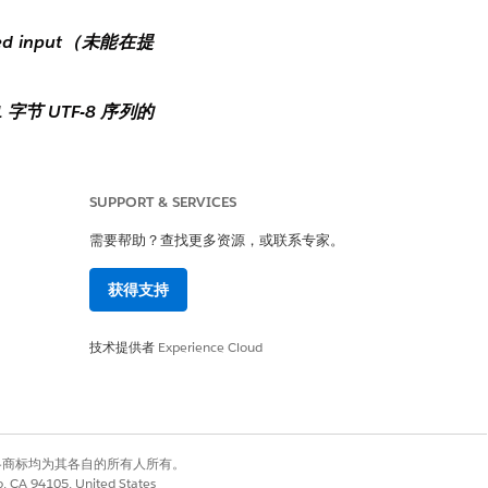
ovided input（未能在提
n: 1 字节 UTF-8 序列的
SUPPORT & SERVICES
n: 3 字节 UTF-8 序列的
需要帮助？查找更多资源，或联系专家。
获得支持
技术提供者
Experience Cloud
有权利。其他各商标均为其各自的所有人所有。
co, CA 94105, United States