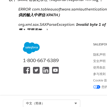
ERROR com.tableausoftware.samlauthentication
供的输入中评估 XPATH）
org.xml.sax.SAXParseException:
Invalid byte 1 
第 1 字节无效。）
或
SALESFO
org.xml.sax.SAXParseException:
Invalid byte 2 
第 2 字节无效。）
隐私声明
1-800-667-6389
Cause
安全声明
这是已知问题，并在 Tableau Server 的更新版本中进行
使用条款
参与准则
解决方案
Cookie
您
选项 1
升级到 Tableau Server 2020.4.2
Select Org
中文（简体）
选项 2