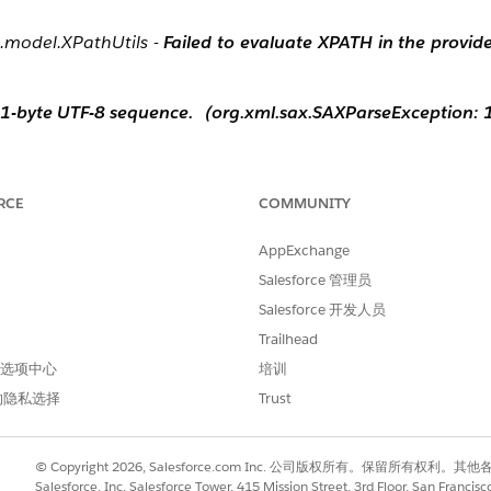
.model.XPathUtils -
Failed to evaluate XPATH in the pr
of 1-byte UTF-8 sequence.（org.xml.sax.SAXParseExceptio
RCE
COMMUNITY
of 3-byte UTF-8 sequence.（org.xml.sax.SAXParseExceptio
AppExchange
Salesforce 管理员
修复。
Salesforce 开发人员
Trailhead
 首选项中心
培训
的隐私选择
Trust
© Copyright 2026, Salesforce.com Inc. 公司版权所有。保留所
Salesforce, Inc. Salesforce Tower, 415 Mission Street, 3rd Floor, San Francis