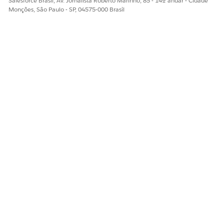
Salesforce Brasil, Av. Jornalista Roberto Marinho, 85 - 14º andar - Cidade
Monções, São Paulo - SP, 04575-000 Brasil