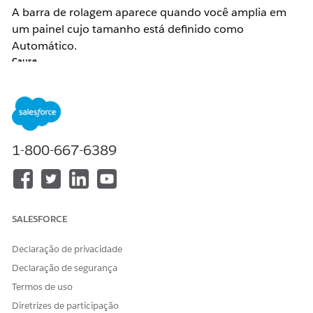
A barra de rolagem aparece quando você amplia em
um painel cujo tamanho está definido como
Automático.
Cause
Este é o comportamento padrão. Ampliar e reduzir são
funções do navegador.Quando o tamanho do painel é
definido como Automático, ele é ajustado
automaticamente de acordo com o tamanho da janela
do navegador.
1-800-667-6389
Resolução
SALESFORCE
Reduza ou redimensione a janela do navegador.
Declaração de privacidade
Número do artigo do Knowledge
Declaração de segurança
Termos de uso
001472724
Diretrizes de participação