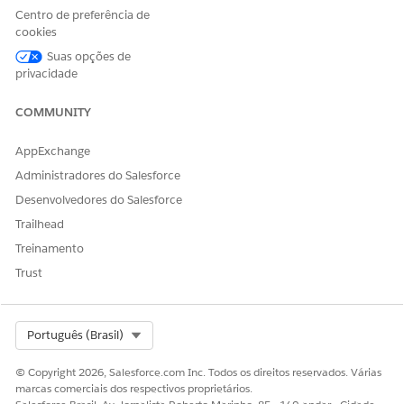
Centro de preferência de
cookies
ESTE ARTIGO RESOLVEU SEU PROBLEMA?
Suas opções de
Diga-nos para podermos melhorar!
privacidade
Sim
Não
COMMUNITY
AppExchange
Administradores do Salesforce
Desenvolvedores do Salesforce
Trailhead
Treinamento
Trust
Select Org
Português (Brasil)
© Copyright 2026, Salesforce.com Inc. Todos os direitos reservados. Várias
marcas comerciais dos respectivos proprietários.