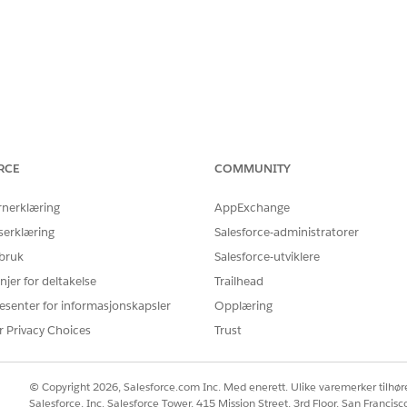
RCE
COMMUNITY
rnerklæring
AppExchange
serklæring
Salesforce-administratorer
 bruk
Salesforce-utviklere
njer for deltakelse
Trailhead
esenter for informasjonskapsler
Opplæring
r Privacy Choices
Trust
© Copyright 2026, Salesforce.com Inc. Med enerett. Ulike varemerker tilhøre
Salesforce, Inc. Salesforce Tower, 415 Mission Street, 3rd Floor, San Francis