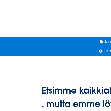
Upc
Sal
Etsimme kaikkial
, mutta emme lö