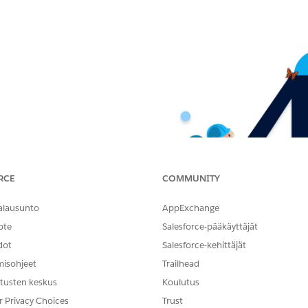
RCE
COMMUNITY
alausunto
AppExchange
ote
Salesforce-pääkäyttäjät
dot
Salesforce-kehittäjät
misohjeet
Trailhead
tusten keskus
Koulutus
r Privacy Choices
Trust