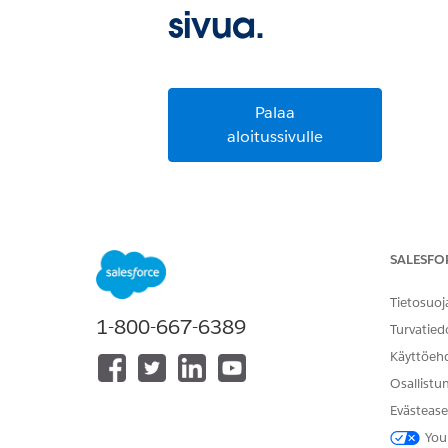
sivua.
Palaa
aloitussivulle
SALESFO
Tietosuoj
1-800-667-6389
Turvatied
Käyttöeh
Osallistu
Evästease
You