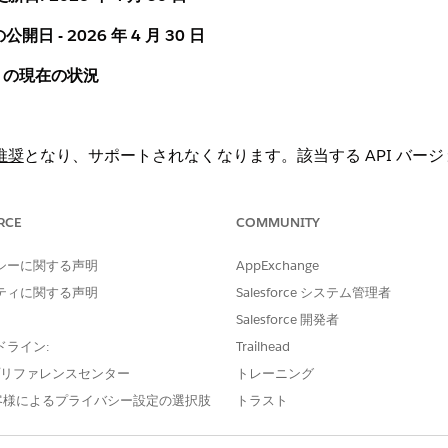
公開日 - 2026 年 4 月 30 日
0.0 の現在の状況
推奨
となり、サポートされなくなります。該当する API バー
録する場合は、まず API バージョンを更新していただく必要があり
われません。
RCE
COMMUNITY
止
され、プラットフォームから削除されます。これらのバージ
ドポイントが見つからずプラットフォームで要求を処理できな
シーに関する声明
AppExchange
示します。
ティに関する声明
Salesforce システム管理者
Salesforce 開発者
ドライン:
Trailhead
。
e プリファレンスセンター
トレーニング
客様によるプライバシー設定の選択肢
トラスト