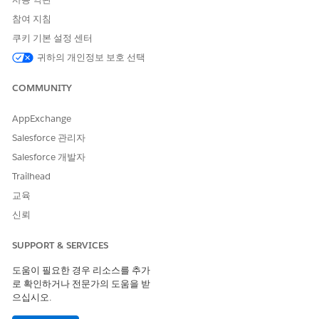
참여 지침
The field
is set to
resourceLevelSupported
false
쿠키 기본 설정 센터
귀하의 개인정보 보호 선택
The policy is being applied with resource-level
conditions (
)
pointcutData
COMMUNITY
AppExchange
With API Manager 2.5.29, validation is enforced to ensure
Salesforce 관리자
consistency between policy configuration and usage. Policies
Salesforce 개발자
that do not explicitly support resource-level configuration are
rejected.
Trailhead
교육
신뢰
솔루션
SUPPORT & SERVICES
도움이 필요한 경우 리소스를 추가
Update the custom policy definition based on intended
로 확인하거나 전문가의 도움을 받
usage:
으십시오.
If resource-level configuration is required: