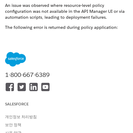
An issue was observed where resource-level policy
configuration was not available in the API Manager UI or via
automation scripts, leading to deployment failures.
The following error is returned during policy application:
400: {"name":"PolicyValidationError","message":"The p
1-800-667-6389
Environment:
API Manager Version: 2.5.29
Runtime: Mule 4.9.x
SALESFORCE
Cause:
개인정보 처리방침
The policy template does not support resource-level
보안 정책
configuration
사용 약관