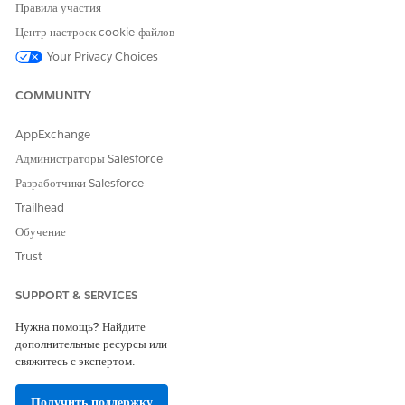
Правила участия
false
Центр настроек cookie-файлов
The policy is being applied with resource-level
Your Privacy Choices
conditions (
)
pointcutData
COMMUNITY
With API Manager 2.5.29, validation is enforced to ensure
AppExchange
consistency between policy configuration and usage. Policies
Администраторы Salesforce
that do not explicitly support resource-level configuration are
Разработчики Salesforce
rejected.
Trailhead
Обучение
Trust
Решение
SUPPORT & SERVICES
Update the custom policy definition based on intended
Нужна помощь? Найдите
usage:
дополнительные ресурсы или
свяжитесь с экспертом.
If resource-level configuration is required:
Set
resourceLevelSupported: true
Получить поддержку