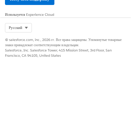
If not required:
Keep
resourceLevelSupported: false
Remove any resource-level conditions
Используется
Experience Cloud
Apply the policy at API level only
Select Org
Русский
Дополнительные ресурсы
© salesforce.com, inc., 2026 гг. Все права защищены. Упомянутые товарные
знаки принадлежат соответствующим владельцам.
Salesforce, Inc. Salesforce Tower, 415 Mission Street, 3rd Floor, San
https://docs.mulesoft.com/release-notes/api-
Francisco, CA 94105, United States
manager/api-manager-release-notes#2-5-29
https://docs.mulesoft.com/release-notes/api-
manager/api-manager-release-notes
Номер статьи базы знаний
005321703
ЭТА СТАТЬЯ РЕШИЛА ВАШУ ПРОБЛЕМУ?
Оставьте свой отзыв, чтобы мы могли стать лучше!