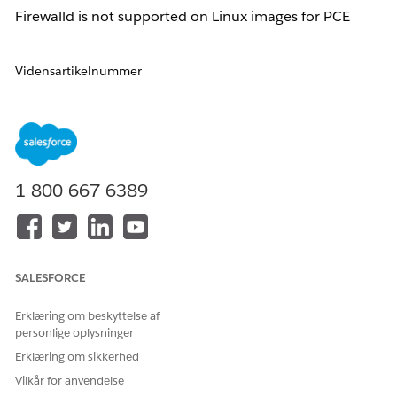
Firewalld is not supported on Linux images for PCE
Vidensartikelnummer
005321705
LØSTE DENNE ARTIKEL DIT PROBLEM?
1-800-667-6389
Giv os besked, så vi kan forbedre os!
Ja
Nej
SALESFORCE
Erklæring om beskyttelse af
personlige oplysninger
Erklæring om sikkerhed
Vilkår for anvendelse