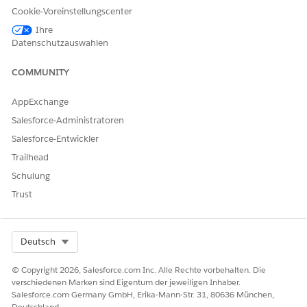
Cookie-Voreinstellungscenter
KONNTEN SIE IHR PROBLEM MITHILFE DIESES ARTIKELS
Ihre
LÖSEN?
Datenschutzauswahlen
Geben Sie uns Feedback, damit wir uns verbessern können.
COMMUNITY
Ja
Nein
AppExchange
Salesforce-Administratoren
Salesforce-Entwickler
Trailhead
Schulung
Trust
Select Org
Deutsch
© Copyright 2026, Salesforce.com Inc. Alle Rechte vorbehalten. Die
verschiedenen Marken sind Eigentum der jeweiligen Inhaber.
Salesforce.com Germany GmbH, Erika-Mann-Str. 31, 80636 München,
Deutschland