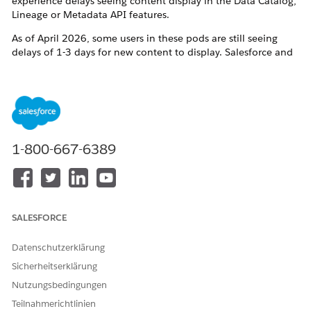
experience delays seeing content display in the Data Catalog,
Lineage or Metadata API features.
As of April 2026, some users in these pods are still seeing
delays of 1-3 days for new content to display. Salesforce and
the Tableau dev team are aware of this issue and working on
resolving it.
If you see delays longer than 3 days, or Data Catalog displays
unexpected references to deleted content, please contact
Tableau Technical Support for assistance.
1-800-667-6389
Zusätzliche Ressourcen
https://help.salesforce.com/s/articleView?
id=005299348&type=1
SALESFORCE
Datenschutzerklärung
Nummer des Knowledge-Artikels
Sicherheitserklärung
005321716
Nutzungsbedingungen
Teilnahmerichtlinien