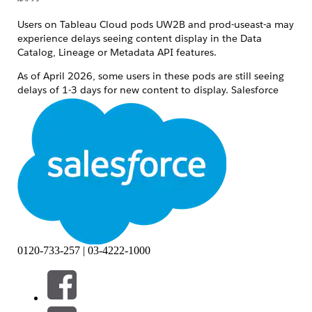
Users on Tableau Cloud pods UW2B and prod-useast-a may
experience delays seeing content display in the Data
Catalog, Lineage or Metadata API features.
As of April 2026, some users in these pods are still seeing
delays of 1-3 days for new content to display. Salesforce
and the Tableau dev team are aware of this issue and
working on resolving it.
If you see delays longer than 3 days, or Data Catalog
displays unexpected references to deleted content, please
contact Tableau Technical Support for assistance.
その他のリソース
https://help.salesforce.com/s/articleView?
id=005299348&type=1
0120-733-257 | 03-4222-1000
ナレッジ記事番号
005321716