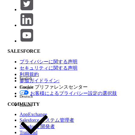
この記事で問題は解決されましたか?
ご意見をお待ちしております。
はい
いいえ
SALESFORCE
プライバシーに関する声明
セキュリティに関する声明
利用規約
English
参加ガイドライン:
Cookie プリファレンスセンター
Français
お客様によるプライバシー設定の選択肢
Deutsch
COMMUNITY
Italiano
AppExchange
Salesforce システム管理者
Salesforce 開発者
Trailhead