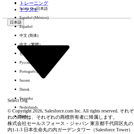
トレーニング
Select Org
日本語
トラスト
Español (México)
日本語
Español
中文 (简体)
中文（繁體）
한국어
Русский
Português (Brasil)
Suomi
Dansk
Svenska
Select Org
Nederlands
© Copyright 2026, Salesforce.com Inc. All rights reserved. それぞ
Norsk
れの商標は、それぞれの商標所有者に帰属します。
株式会社セールスフォース・ジャパン 東京都千代田区丸の
内1-1-3 日本生命丸の内ガーデンタワー（Salesforce Tower）