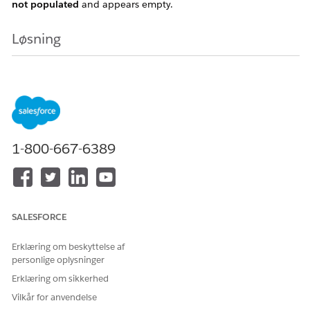
not populated
and appears empty.
Løsning
This is a known limitation where the temporary name of the
Plan Product does not display when selected on an iPad,
resulting in the Name field appearing blank.
Vidensartikelnummer
1-800-667-6389
005321721
SALESFORCE
LØSTE DENNE ARTIKEL DIT PROBLEM?
Giv os besked, så vi kan forbedre os!
Erklæring om beskyttelse af
personlige oplysninger
Ja
Nej
Erklæring om sikkerhed
Vilkår for anvendelse