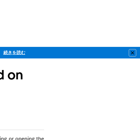
続きを読む
Clo
d on
cting or opening the