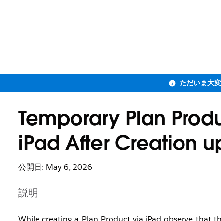
Temporary Plan Prod
iPad After Creation u
公開日: May 6, 2026
説明
While creating a Plan Product via iPad observe that the