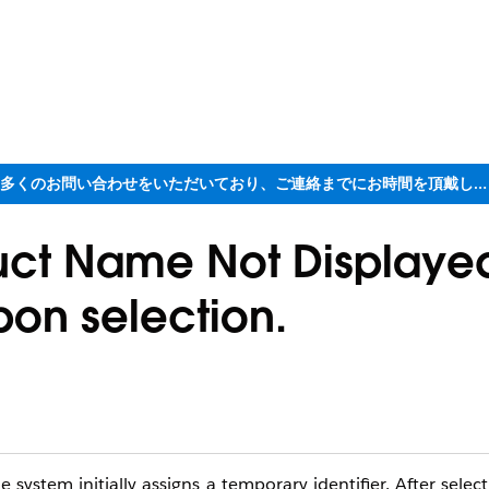
ただいま大変多くのお問い合わせをいただいており、ご連絡までにお時間を頂戴しております
uct Name Not Displaye
pon selection.
 system initially assigns a temporary identifier. After sele