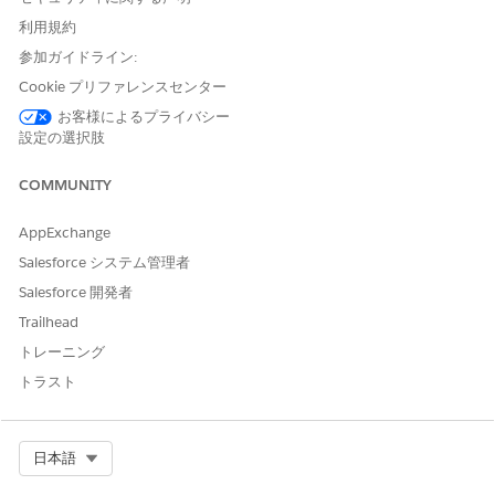
ダッシュボードコンポーネントで使用されているレ
利用規約
ポートタイプがサポートされなくなったか、アクセ
参加ガイドライン:
スできなくなっている。
Cookie プリファレンスセンター
解決策
お客様によるプライバシー
設定の選択肢
このエラーを解決する手順は次のとおりです。
COMMUNITY
Salesforce Lightning Experience で [
ダッシュボー
AppExchange
ド
] に移動します。
Salesforce システム管理者
影響を受けるダッシュボードを見つけます。
Salesforce 開発者
ダッシュボード名はクリックしないでください。右
Trailhead
端のドロップダウンをクリックし、[編集] を選択し
トレーニング
ます。
トラスト
ダッシュボードエディターで、サポートされていな
いレポートを参照しているコンポーネントを見つけ
ます。
Select Org
日本語
そのコンポーネントの
鉛筆 (編集) アイコン
をクリッ
クします。