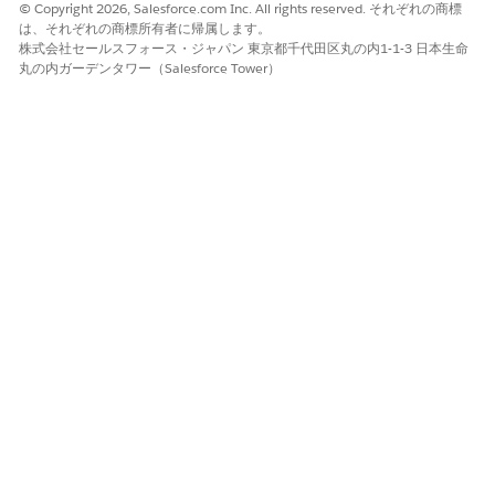
© Copyright 2026, Salesforce.com Inc. All rights reserved. それぞれの商標
コンポーネントエディターに、ソースレポートが
サ
は、それぞれの商標所有者に帰属します。
株式会社セールスフォース・ジャパン 東京都千代田区丸の内1-1-3 日本生命
ポートされていないレポートタイプ
である旨が表示
丸の内ガーデンタワー（Salesforce Tower）
されます。
古いレポート参照を削除するには [
×
] ボタンをクリ
ックします。
更新されたソースレポートを検索して選択します。
[
追加
] をクリックし、[
保存して完了
] をクリックし
ます。
これでダッシュボードが読み込まれ、エラーなく編集でき
るようになります。
ナレッジ記事番号
005321965
この記事で問題は解決されましたか?
ご意見をお待ちしております。