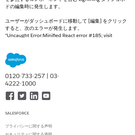
ドの編集時に発生します。
ユーザーがダッシュボードに移動して [編集] をクリック
すると、次のエラーが発生します。
"Uncaught Error:Minified React error #185; visit
https://reactjs.org/docs/error-decoder.html?
invariant=185
for the full message or use the non-
minified dev environment for full errors and additional
helpful warnings. throws at (dashboard link)"
0120-733-257 | 03-
1 つ以上のダッシュボードコンポーネントが、
古いまた
4222-1000
はサポートされていないレポートタイプを参照していま
す。
Lightning ダッシュボードエディターが古いレポート
参照を処理できないため、React のレンダリングエラーが
発生します。
SALESFORCE
これは通常、次の場合に発生します。
プライバシーに関する声明
ダッシュボードコンポーネントが破損している。
セキュリティに関する声明