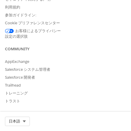
次のステップを使用して希望するオプションを実装しま
利用規約
す。
参加ガイドライン:
オプション 1: レポート
チャート
コンポーネント
Cookie プリファレンスセンター
お客様によるプライバシー
レポートチャート
コンポーネントは、
Lightning ア
設定の選択肢
プリケーションビルダー
で直接追加できるネイティ
ブの
Lightning
コンポーネントです。現在のレコー
COMMUNITY
ドの
取引先 ID
で自動的に
チャート
データが絞り込
まれます。ユーザーは
チャート
内の [
View Report
]
AppExchange
(レポートを表示) リンクをクリックすると、絞り込
Salesforce システム管理者
まれた完全な
レポート
を開くことができます。
Salesforce 開発者
ステップ 1:
レポート
に
チャート
Trailhead
が含まれていることを確認す
る
トレーニング
トラスト
表示する
レポート
を開きます。
チャート
が含まれて
いない場合は、[
編集
] をクリックし、[
チャートを追
加
] ボタンを使用して
チャート
を追加します。
レポ
Select Org
日本語
ート
を
保存
します。
チャート
が含まれている次の
レ
ポート
例を参照してください。