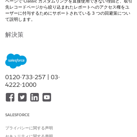
ページで Classic カスタムリンクを直接使用できない理由と、取引
先レコードページから絞り込まれたレポートへのアクセス権をユ
ーザーに付与するためにサポートされている 3 つの回避策につい
て説明します。
解決策
Classic カスタムリンクは、
Lightning アプリケーション
ビルダー
ではスタンドアロンコンポーネントとして表示さ
れません。完全な
レコード詳細
コンポーネントではなく項
目セクションレイアウトを使用している場合、カスタムリ
0120-733-257 | 03-
ンクをページに直接配置することはできません。ただし、
4222-1000
次の 3 つの回避策があります。
オプション 1:
レポートチャート
コンポーネント
オプション 2: カスタム
ボタン (差し込み項目 URL を含
む)
SALESFORCE
オプション 3:
数式 (テキスト)
項目 (
HYPERLINK()
を含
む)
プライバシーに関する声明
セキュリティに関する声明