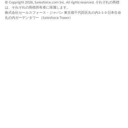
© Copyright 2026, Salesforce.com Inc. All rights reserved. それぞれの商標
は、それぞれの商標所有者に帰属します。
株式会社セールスフォース・ジャパン 東京都千代田区丸の内1-1-3 日本生命
丸の内ガーデンタワー（Salesforce Tower）
ステップ 2:
Lightning アプリケーションビルダー
を開く
[
設定
] > [
ユーザーインターフェース
] > [
Lightning
アプリケーションビルダー
] の順に移動します。変
更する [
取引先
] レコードページを開くか、新規作成
します
。