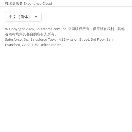
行复制。如果网店使用第三方应用程序，则您负责管理进入目录
技术提供者
Experience Cloud
的来源。从 B2C Commerce 为其他后端系统（如订单管理系统
（OMS）、企业资源计划系统 （ERP）、产品信息管理系统
Select Org
中文（简体）
（PIM） 或仓库管理系统 （WMS））创建来源。
B2C Commerce 站点和网店
© Copyright 2026, Salesforce.com Inc. 公司版权所有。保留所有权利。其他
各商标均为其各自的所有人所有。
在 B2C Commerce 中，站点是运行网店的应用程序及相关代
Salesforce, Inc. Salesforce Tower, 415 Mission Street, 3rd Floor, San
码。网店是用户的在线体验。这可以包括多个品牌、多个区域设
Francisco, CA 94105, United States
置（具有货币和税项差异）或多个渠道的具有不同 URL 的网
店。如果要参考特定的 URL，B2C Commerce 使用术语网店。
建立站点结构
建立您的站点时，涉及到您收集和生成基础产品、内容和促销限
定项信息的顺序。通常，首先创建目录、产品和定价信息，然后
创建营销计划来推广您的产品。本主题适用于 B2C
Commerce。
手册和其他资源
在计划下一个项目时，是否正在寻找可以帮助您针对特定领域或
见解的信息？现在不必再找了！我们提供 B2C Commerce 手
册、Platform 采用手册和其他资源，这些资源提供用于实施、
管理和开发电子商务站点的最佳实践。本主题适用于 B2C
Commerce。