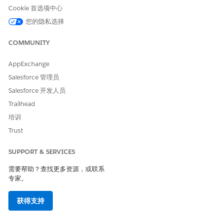
己的域中创建并构造自己的站点。
Cookie 首选项中心
B2C Commerce Hyperforce 常见问题解答
您的隐私选择
Salesforce B2C Commerce 基础设施正在升级。它将从
Salesforce 第一方数据中心迁移到由公共云技术驱动的下一代
COMMUNITY
云基础设施平台 Salesforce Hyperforce。
AppExchange
实例
Salesforce 管理员
B2C Commerce 实例包含自定义网店的工具和资源。通过浏览
器访问实例，或使用 Business Manager。
Salesforce 开发人员
Trailhead
B2C Commerce 工具
如果您被分配了正确权限，则可以访问 B2C Commerce 工具。
培训
要访问 B2C Commerce 工具，请点击“应用程序启动器”或按
Trust
Command+k (macOS) 或 Ctrl+k (Windows)，然后在工具之
间移动。
SUPPORT & SERVICES
浏览器支持
需要帮助？查找更多资源，或联系
B2C Commerce 支持几种不同的浏览器。
专家。
数据输入和输出
获得支持
在准备环境 （Staging）、开发环境 （Development）和生产
环境 （Production） 实例之间导入/导出数据，并在实例间进