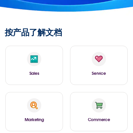
按产品了解文档
Sales
Service
Marketing
Commerce