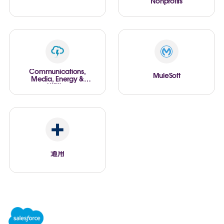
Nonprofits
Communications,
MuleSoft
Media, Energy &
Utilities
通用