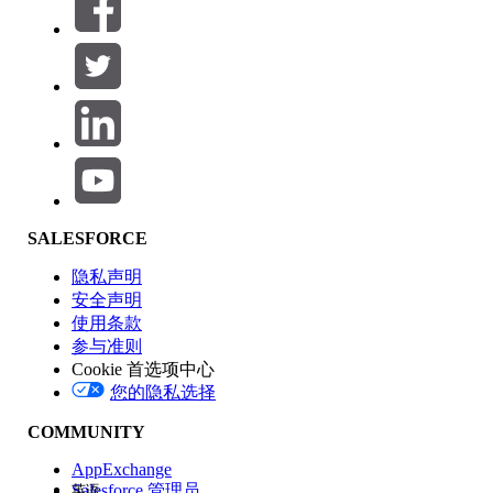
筛选器 (0)
选择筛选器
添加
产品区域
SALESFORCE
功能影响
隐私声明
安全声明
使用条款
参与准则
Cookie 首选项中心
版本
您的隐私选择
COMMUNITY
AppExchange
Salesforce 管理员
英语