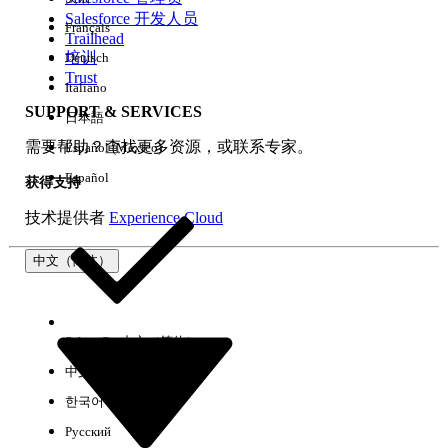
Salesforce 开发人员
Français
体验
Trailhead
培训
Deutsch
Trust
Italiano
SUPPORT & SERVICES
日本語
全部清除
完成
需要帮助？查找更多资源，或联系专家。
Español (México)
Español
获得支持
技术提供者
Experience Cloud
中文（简体）
Select Org
中文（简体）
中文（繁体）
한국어
Русский
没有结果