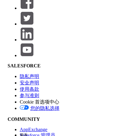
筛选器 (0)
选择筛选器
添加
产品区域
SALESFORCE
功能影响
隐私声明
安全声明
使用条款
参与准则
Cookie 首选项中心
版本
您的隐私选择
COMMUNITY
AppExchange
Salesforce 管理员
英语