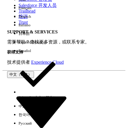
Salesforce 开发人员
Français
体验
Trailhead
培训
Deutsch
Trust
Italiano
SUPPORT & SERVICES
日本語
全部清除
完成
需要帮助？查找更多资源，或联系专家。
Español (México)
Español
获得支持
技术提供者
Experience Cloud
中文（简体）
Select Org
中文（简体）
中文（繁体）
한국어
Русский
没有结果