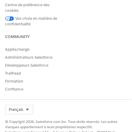
Saisissez un nom pour d'agence.
Centre de préférence des
Recherchez un compte et sélectionnez-le.
cookies
Sélectionnez
Actif
.
Vos choix en matière de
Dans Type, sélectionnez
Physique
,
Virtuel
ou
Physique
confidentialité
et virtuel
.
Saisissez un code d'agence, si applicable.
COMMUNITY
Si l'agence est opérationnelle pendant des jours et des
créneaux horaires spécifiques, recherchez et
AppExchange
sélectionnez un enregistrement Heures ouvrables.
Administrateurs Salesforce
Sélectionnez un enregistrement d'agence parent, si
applicable.
Développeurs Salesforce
Sélectionnez un enregistrement Territoire de service, si
Trailhead
applicable.
Formation
Cliquez sur
Enregistrer
.
Confiance
Pour créer des utilisateurs à des agences, procédez
comme suit :
Sous l'onglet Associé d'un enregistrement Agence,
Select Org
Français
cliquez sur
Nouveau
dans la liste associée Membres de
l'agence.
© Copyright 2026, Salesforce.com Inc. Tous droits réservés. Les autres
Pour Membre de l'agence, sélectionnez
Utilisateur
.
marques appartiennent à leurs propriétaires respectifs.
Recherchez et sélectionnez ensuite un utilisateur.