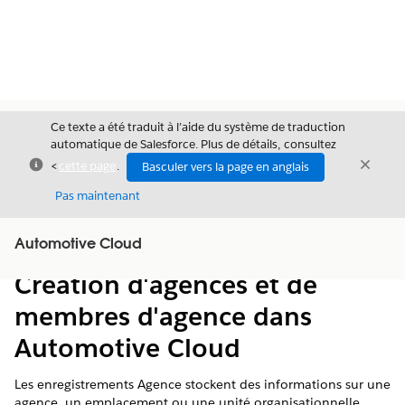
Ce texte a été traduit à l’aide du système de traduction
automatique de Salesforce. Plus de détails, consultez
Fermer
Ferme
<
cette page
.
Basculer vers la page en anglais
Fermer
Pas maintenant
Table des
Automotive Cloud
Afficher la table des matières
matières
Création d'agences et de
membres d'agence dans
Automotive Cloud
Les enregistrements Agence stockent des informations sur une
agence, un emplacement ou une unité organisationnelle