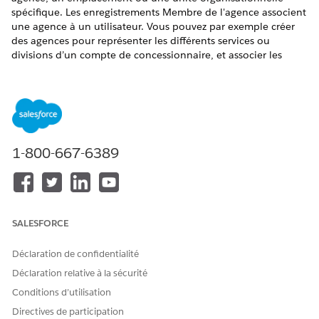
spécifique. Les enregistrements Membre de l'agence associent
une agence à un utilisateur. Vous pouvez par exemple créer
des agences pour représenter les différents services ou
divisions d’un compte de concessionnaire, et associer les
utilisateurs concessionnaires qui travaillent dans une agence
spécifique en tant que membres.
ÉDITIONS REQUISES
Disponible avec :
Enterprise
Edition,
Unlimited
Edition et
1-800-667-6389
Developer
Edition
AUTORISATIONS UTILISATEUR REQUISES
Pour créer des agences et
Ensemble d’autorisations
SALESFORCE
des membres d'agence :
Utilisateur de
Automotive Foundation
Déclaration de confidentialité
Pour créer des agences, procédez comme suit :
Déclaration relative à la sécurité
Dans le Lanceur d'application, recherchez et
Conditions d’utilisation
sélectionnez
Agences
.
Cliquez sur
Nouveau
.
Directives de participation