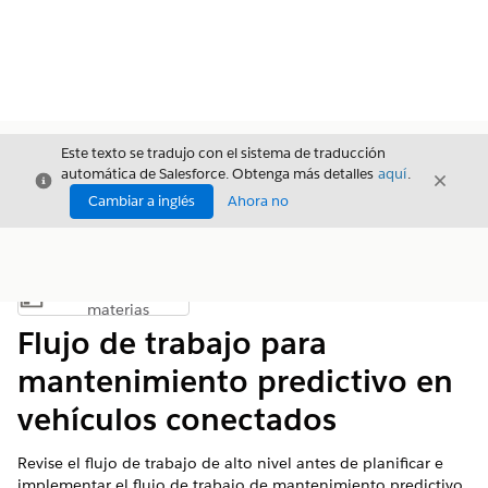
Este texto se tradujo con el sistema de traducción
automática de Salesforce. Obtenga más detalles
aquí
.
Cerrar
Cerrar
Cerrar
Cambiar a inglés
Ahora no
Índice de
Mostrar índice de materias
materias
Flujo de trabajo para
mantenimiento predictivo en
vehículos conectados
Revise el flujo de trabajo de alto nivel antes de planificar e
implementar el flujo de trabajo de mantenimiento predictivo