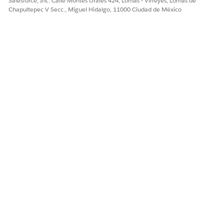
Salesforce, Inc. Calle Montes Urales 424, Lomas - Virreyes, Lomas de
¡Háganos saber cómo podemos mejorar!
Chapultepec V Secc., Miguel Hidalgo, 11000 Ciudad de México
Sí
No