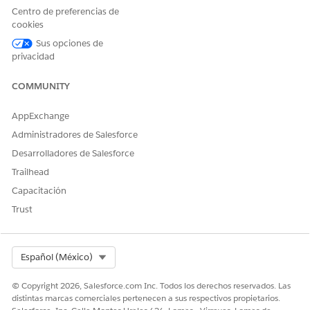
seguimiento de su función en el mantenimiento y la
Centro de preferencias de
operación de la plantilla laboral. Puede asociar negocios,
cookies
personas y empleados a una flota.
Sus opciones de
Consideraciones sobre la gestión de flotas en Automotive
privacidad
Cloud
Revise las consideraciones para la gestión de flotas en
COMMUNITY
Automotive Cloud.
AppExchange
Utilizar flujos preconstruidos para la gestión de flotas
Administradores de Salesforce
Asocie vehículos o activos a una flota nueva o existente,
desde una página de registro de flota o una vista de lista
Desarrolladores de Salesforce
de activos o vehículos utilizando un flujo de pantalla
Trailhead
preconstruido. Busque vehículos utilizando Búsqueda y
Capacitación
filtro basados en criterios y asígnelos inmediatamente a
Trust
una flota existente basándose en el resultado de la
búsqueda. Optimice flujos de trabajo para gestores de
flotas y especialistas en inventario.
Select Org
Español (México)
© Copyright 2026, Salesforce.com Inc. Todos los derechos reservados. Las
distintas marcas comerciales pertenecen a sus respectivos propietarios.
¿RESOLVIÓ ESTE ARTÍCULO SU PROBLEMA?