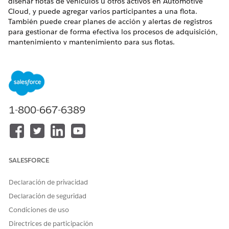
diseñar flotas de vehículos u otros activos en Automotive
Cloud, y puede agregar varios participantes a una flota.
También puede crear planes de acción y alertas de registros
para gestionar de forma efectiva los procesos de adquisición,
mantenimiento y mantenimiento para sus flotas.
EDICIONES NECESARIAS
Disponible en:
Enterprise Edition
,
Unlimited Edition
y
Developer Edition
1-800-667-6389
Crear flotas en Automotive Cloud
Cree un flota para representar un grupo de vehículos que
funcionan conjuntamente o que son propiedad de la
misma cuenta.
SALESFORCE
Agregar vehículos a una flota en Automotive Cloud
Agregue vehículos a una flota y realice un seguimiento de
Declaración de privacidad
mediciones clave como la distancia cubierta por un
vehículo y el valor de mercado residual del vehículo.
Declaración de seguridad
Condiciones de uso
Agregar participantes a una flota en Automotive Cloud
Relacione personas con una plantilla laboral y realice un
Directrices de participación