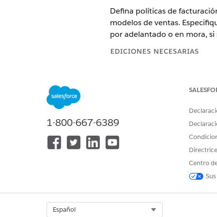
Defina políticas de facturaci
modelos de ventas. Especifique
por adelantado o en mora, si 
EDICIONES NECESARIAS
Disponible en: Lightning Experi
SALESFO
Disponible en:
Enterprise
Editio
Cloud Billing
Declaraci
1-800-667-6389
Crear políticas de facturació
Declaraci
Defina políticas de facturac
Condicio
ventas.
Directric
Comprender excluir de factu
Centro de
Cuando establece Excluir de f
Sus
programaciones de facturació
la facturación. En vez de ret
Cuando los artículos de pedid
artículo de pedido y luego vu
Select Org
Español