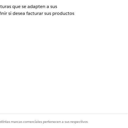
cturas que se adapten a sus
inir si desea facturar sus productos
loud Advanced o la licencia Revenue
 que se adapten a sus modelos de
istema omite la creación de
os de pedido que no están listos para
cos y continuar procesando el resto.
 o asigne un tratamiento facturable al
istintas marcas comerciales pertenecen a sus respectivos
os artículos.