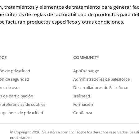
ón, tratamientos y elementos de tratamiento para generar fa
 criterios de reglas de facturabilidad de productos para def
se facturan productos específicos y otras condiciones.
ence
RCE
COMMUNITY
n,
Unlimited
Edition y
Developer
Edition con
la licencia Revenue C
ón de privacidad
AppExchange
n, tratamientos y elementos de tratamiento
ón de seguridad
Administradores de Salesforce
ión, tratamientos y elementos de tratamiento para generar facturas
nes de uso
Desarrolladores de Salesforce
es de participación
Trailhead
ración
 preferencias de cookies
Formación
acturación en un valor de tratamiento de facturación como Sí, el s
 opciones de privacidad
Confianza
n, grupos de programaciones de facturación y facturas para artícul
rasar el pedido completo, puede excluir artículos de pedido específi
o excluidos estén listos, establezca Excluir de facturación como No
© Copyright 2026, Salesforce.com Inc. Todos los derechos reservados. Las d
elva a procesar el pedido de modo que el sistema vuelva a evaluar l
propietarios.