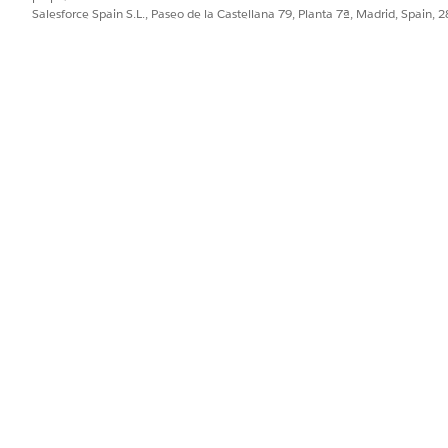
 tratamiento de facturación
Salesforce Spain S.L., Paseo de la Castellana 79, Planta 7ª, Madrid, Spain, 
acturación de un producto de pedido determina cómo se factura. Si
enta resolver el problema y asignar un tratamiento de facturación a
PROBLEMA?
ejorar!