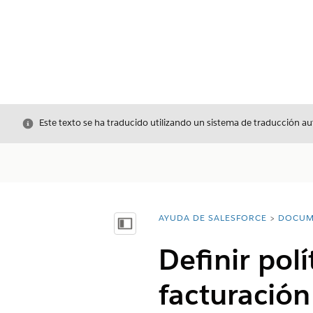
Cerrar
Este texto se ha traducido utilizando un sistema de traducción a
AYUDA DE SALESFORCE
DOCUM
Usted está aquí:
Mostrar índice de materias
Definir polí
facturación