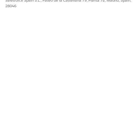
Salesforce Spain S.L., Paseo de la Castellana 79, Planta 7ª, Madrid, Spain,
28046