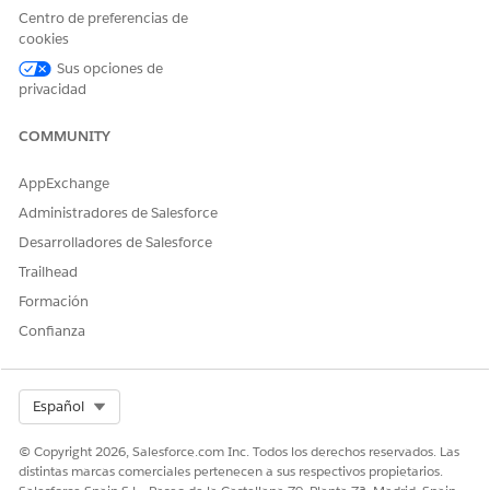
El código ISO de divisa de la factura de referencia y el
Centro de preferencias de
pago son diferentes.
cookies
Sus opciones de
privacidad
¿RESOLVIÓ ESTE ARTÍCULO SU PROBLEMA?
COMMUNITY
¡Háganos saber cómo podemos mejorar!
AppExchange
Sí
No
Administradores de Salesforce
Desarrolladores de Salesforce
Trailhead
Formación
Confianza
Select Org
Español
© Copyright 2026, Salesforce.com Inc. Todos los derechos reservados. Las
distintas marcas comerciales pertenecen a sus respectivos propietarios.