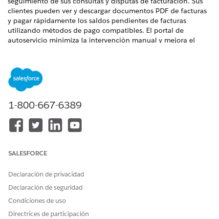
seguimiento de sus consultas y disputas de facturación. Sus
clientes pueden ver y descargar documentos PDF de facturas
y pagar rápidamente los saldos pendientes de facturas
utilizando métodos de pago compatibles. El portal de
autoservicio minimiza la intervención manual y mejora el
flujo de efectivo y la satisfacción del cliente.
EDICIONES NECESARIAS
Disponible en: Lightning Experience
1-800-667-6389
Disponible en: Ediciones
Enterprise
,
Unlimited
y
Developer
Edition con
la licencia Revenue Cloud Billing
. Póngase en
contacto con su ejecutivo de cuenta de Salesforce para
obtener más información.
Plantear consultas de facturación y conflictos
SALESFORCE
relacionados con facturas
El portal de facturación de autoservicio sirve como la
Declaración de privacidad
pasarela de cara al cliente que transforma procesos de
Declaración de seguridad
conflictos manuales basados en teléfono en una
Condiciones de uso
experiencia de autoservicio simplificada y transparente. La
ficha Centro de ayuda proporciona un catálogo de
Directrices de participación