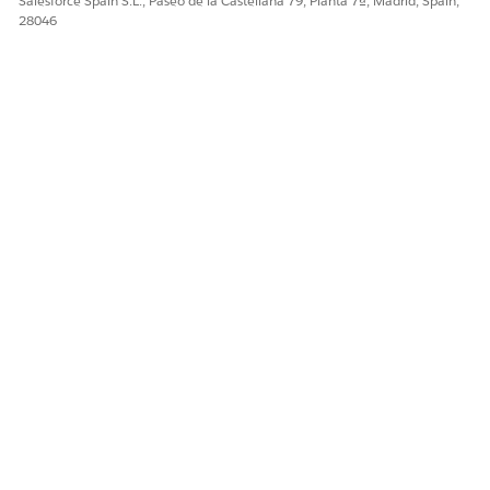
Salesforce Spain S.L., Paseo de la Castellana 79, Planta 7ª, Madrid, Spain,
¿RESOLVIÓ ESTE ARTÍCULO SU PROBLEMA?
28046
¡Háganos saber cómo podemos mejorar!
Sí
No