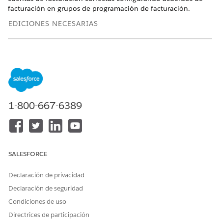
facturación en grupos de programación de facturación.
EDICIONES NECESARIAS
Disponible en: Lightning Experience
Disponible en: Ediciones
Enterprise
,
Unlimited
y
Developer
Edition con
la licencia Revenue Cloud Billing
. Póngase en
contacto con su ejecutivo de cuenta de Salesforce para
obtener más información.
1-800-667-6389
PERMISOS DE USUARIO NECESARIOS
Para configurar arreglos de
Conjunto de permisos
facturación:
Administrador de
facturación
SALESFORCE
O
Declaración de privacidad
Conjunto de permisos
Declaración de seguridad
Usuario de operaciones de
Condiciones de uso
facturación
Directrices de participación