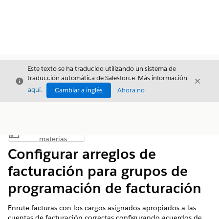
Este texto se ha traducido utilizando un sistema de
traducción automática de Salesforce. Más información
Cerrar
Cerrar
Cerrar
aquí
.
Cambiar a inglés
Ahora no
Índice de
Mostrar índice de materias
materias
Configurar arreglos de
facturación para grupos de
programación de facturación
Enrute facturas con los cargos asignados apropiados a las
cuentas de facturación correctas configurando acuerdos de