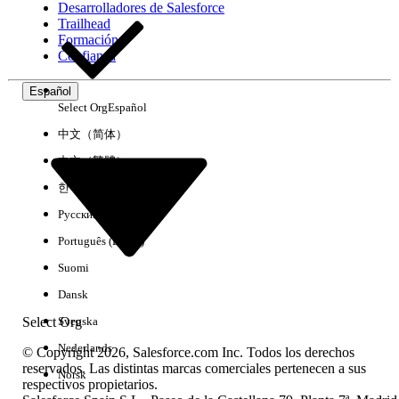
Desarrolladores de Salesforce
Trailhead
Experiencia
Formación
Confianza
Español
Select Org
Español
Borrar todo
Listo
中文（简体）
中文（繁體）
한국어
Русский
Português (Brasil)
Suomi
Dansk
Select Org
Svenska
Nederlands
© Copyright 2026, Salesforce.com Inc. Todos los derechos
reservados. Las distintas marcas comerciales pertenecen a sus
Norsk
respectivos propietarios.
No hay resultados