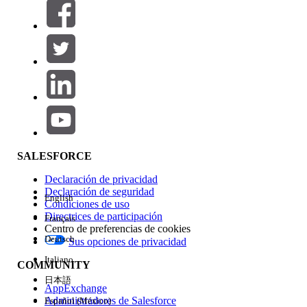
Filtros (0)
SELECCIONAR FILTROS
Agregar
Área de productos
Repercusión de función
SALESFORCE
Declaración de privacidad
Declaración de seguridad
English
Condiciones de uso
Directrices de participación
Français
Centro de preferencias de cookies
Deutsch
Sus opciones de privacidad
Edición
Italiano
COMMUNITY
日本語
AppExchange
Administradores de Salesforce
Español (México)