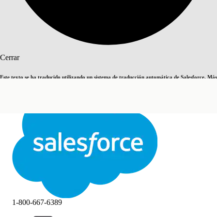
Buscar
Cerrar
Este texto se ha traducido utilizando un sistema de traducción automática de Salesforce. Más
Cambiar a inglés
Ahora no
información
aquí
.
Cerrar
Cerrar
1-800-667-6389