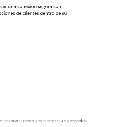
blecer una conexión segura con
ciones de clientes dentro de su
e por modelo de transacción para
alesforce para obtener más
 ejecutivo de cuentas de Salesforce
r de pagos puede configurar Pagos
istintas marcas comerciales pertenecen a sus respectivos