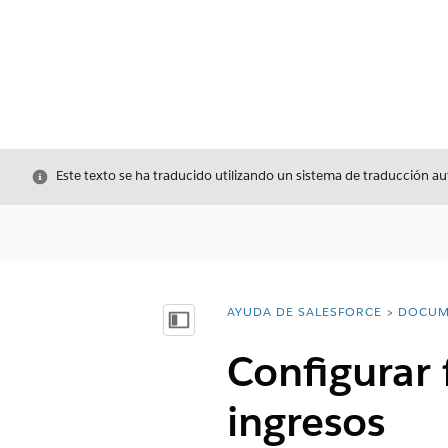
Cerrar
Este texto se ha traducido utilizando un sistema de traducción a
AYUDA DE SALESFORCE
DOCUM
Usted está aquí:
Mostrar índice de materias
Configurar 
ingresos