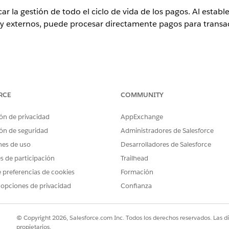
ar la gestión de todo el ciclo de vida de los pagos. Al esta
y externos, puede procesar directamente pagos para transac
ence
RCE
COMMUNITY
rise
,
Unlimited
y
Developer
con Revenue Cloud
 está disponible con
la licencia Revenue Cloud Billing
, con un cost
ón de privacidad
AppExchange
ing Your Own. Póngase en contacto con su ejecutivo de cuenta de S
ón de seguridad
Administradores de Salesforce
nes de uso
Desarrolladores de Salesforce
 Cloud Billing en julio de 2025 o antes, póngase en contacto con su
es de participación
Trailhead
ce Payments a su licencia existente.
 preferencias de cookies
Formación
a cómo un usuario con el conjunto de permisos Administrado
 opciones de privacidad
Confianza
© Copyright 2026, Salesforce.com Inc. Todos los derechos reservados. Las d
propietarios.