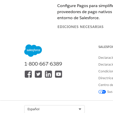
Configure Pagos para simplific
proveedores de pago nativos 
entorno de Salesforce.
EDICIONES NECESARIAS
Disponible en: Lightning Experi
SALESFO
Disponible en: Ediciones
Enterp
La función Salesforce Payments
Declaraci
pasarelas de pago nativas y Br
1-800-667-6389
Declaraci
información.
Condicio
Si adquirió la licencia Revenue
Directric
para agregar la función Salesfor
Centro de
Este gráfico de flujo muestr
Sus
en
Gestión de ingresos
.
Select Org
Español