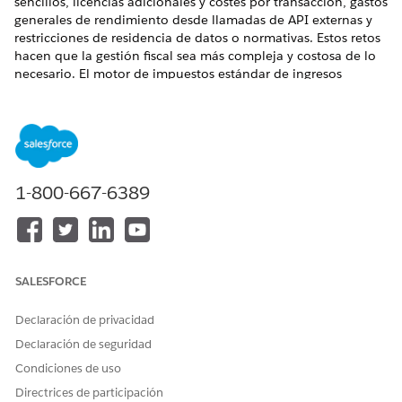
sencillos, licencias adicionales y costes por transacción, gastos
generales de rendimiento desde llamadas de API externas y
restricciones de residencia de datos o normativas. Estos retos
hacen que la gestión fiscal sea más compleja y costosa de lo
necesario. El motor de impuestos estándar de ingresos
soluciona estos problemas activando el cálculo y
almacenamiento de impuestos internos para estructuras
fiscales predecibles. Al gestionar escenarios fiscales sencillos
de forma interna, las organizaciones pueden simplificar sus
procesos de
Gestión de ingresos
.
1-800-667-6389
EDICIONES NECESARIAS
Disponible en: Lightning Experience
Disponible en:
Enterprise
Edition,
Unlimited
Edition y
SALESFORCE
Developer
Edition con
la licencia Revenue Cloud Advanced
o la licencia Revenue Cloud Billing
Declaración de privacidad
Puede utilizar varios motores de impuestos al mismo tiempo.
Declaración de seguridad
Configure algunas entidades jurídicas para utilizar el motor de
Condiciones de uso
impuestos estándar de ingresos para tipos impositivos
sencillos, mientras que otras utilizan proveedores de
Directrices de participación