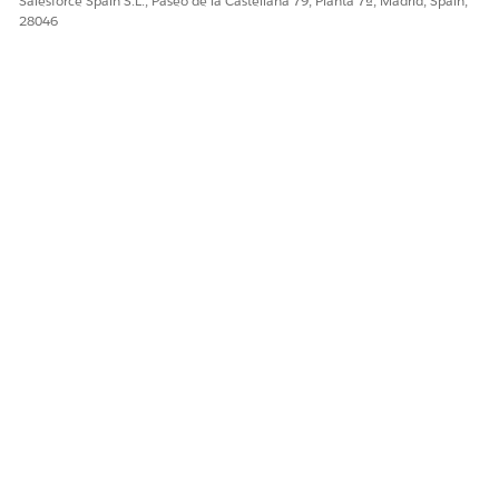
Salesforce Spain S.L., Paseo de la Castellana 79, Planta 7ª, Madrid, Spain,
28046
¿RESOLVIÓ ESTE ARTÍCULO SU PROBLEMA?
¡Háganos saber cómo podemos mejorar!
Sí
No