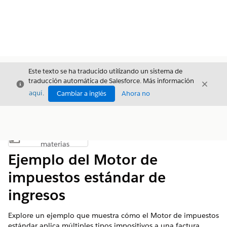
Este texto se ha traducido utilizando un sistema de
traducción automática de Salesforce. Más información
Cerrar
Cerrar
Cerrar
aquí
.
Cambiar a inglés
Ahora no
Índice de
Mostrar índice de materias
materias
Ejemplo del Motor de
impuestos estándar de
ingresos
Explore un ejemplo que muestra cómo el Motor de impuestos
estándar aplica múltiples tipos impositivos a una factura