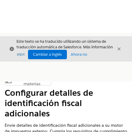
Este texto se ha traducido utilizando un sistema de
traducción automática de Salesforce. Más información
Cerrar
Cerrar
Cerrar
aquí
.
Cambiar a inglés
Ahora no
Índice de
Mostrar índice de materias
materias
Configurar detalles de
identificación fiscal
adicionales
Envíe detalles de identificación fiscal adicionales a su motor
de impuestos externo. Cumpla los requisitos de cumplimiento