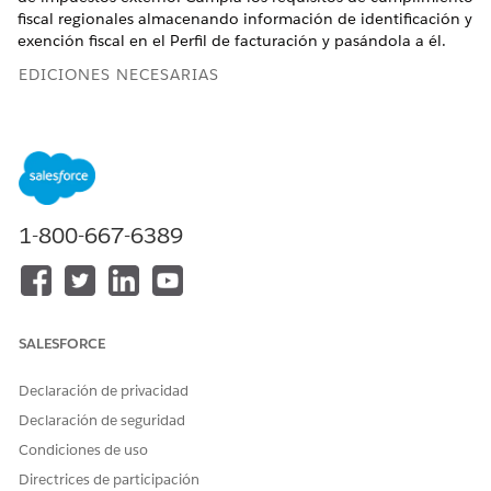
fiscal regionales almacenando información de identificación y
exención fiscal en el Perfil de facturación y pasándola a él.
EDICIONES NECESARIAS
Disponible en: Lightning Experience
Disponible en:
Enterprise
Edition,
Unlimited
Edition y
Developer
Edition con
la licencia Revenue Cloud Advanced
o la licencia Revenue Cloud Billing
1-800-667-6389
PERMISOS DE USUARIO NECESARIOS
Para definir detalles fiscales
Conjunto de permisos
en una lista de selección:
Administrador de
facturación
SALESFORCE
Para obtener más información, consulte
Agregar o modificar
Declaración de privacidad
valores
de lista de selección y
conocer sus
Declaración de seguridad
intercomunicadores
.
Condiciones de uso
En Configuración, busque y seleccione
Gestor de objetos
.
Directrices de participación
Abra Cuentas de facturación.