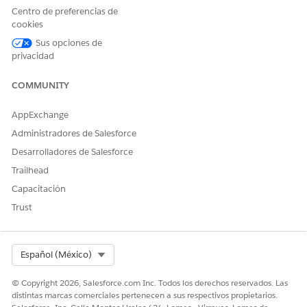
Nombre de plantilla de
Nombre de una plantilla
Centro de preferencias de
visita
de visita.
cookies
Activo
Indica si una plantilla de
Sus opciones de
llamada está activa. Solo
privacidad
puede utilizar plantillas
activas para crear visitas.
COMMUNITY
Tipo meta
Tipo de metadatos de una
AppExchange
plantilla. Las opciones
son:
Administradores de Salesforce
Desarrolladores de Salesforce
Llamada
Visita de entrega
Trailhead
Ventas de furgón
Capacitación
Comercialización
Servicio
Trust
Teléfono
Organización de ventas
Organización de ventas de
Select Org
Español (México)
una plantilla de visita.
© Copyright 2026, Salesforce.com Inc. Todos los derechos reservados. Las
Funciones de usuario
Funciones de usuario que
distintas marcas comerciales pertenecen a sus respectivos propietarios.
asigna a una plantilla de