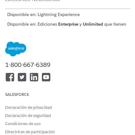
Disponible en: Lightning Experience
Disponible en: Ediciones
Enterprise
y
Unlimited
que tienen
Consumer Goods Cloud activado
PERMISOS DE USUARIO NECESARIOS
Para crear una plantilla de
Administrador de negocio
visita:
de CGCloud
1-800-667-6389
O
Administrador de negocio
minorista de CGCloud
SALESFORCE
Desde el Iniciador de aplicación, encuentre y seleccione
Plantillas de visitas
y luego haga clic en
Nueva
.
Declaración de privacidad
Proporcione estos detalles:
Declaración de seguridad
CAMPO
DESCRIPCIÓN
Condiciones de uso
Identificación
Directrices de participación