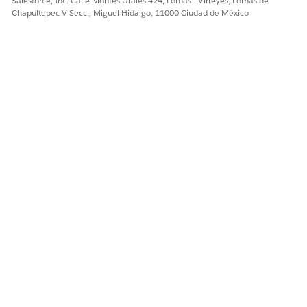
Salesforce, Inc. Calle Montes Urales 424, Lomas - Virreyes, Lomas de
visita. Solo los usuarios
Chapultepec V Secc., Miguel Hidalgo, 11000 Ciudad de México
con las funciones
agregadas en una plantilla
de visita pueden utilizar la
plantilla de visita para
crear llamadas.
Estado automático
Estado asignado a una
visita que se creó
utilizando una plantilla de
visita durante la
planificación de visitas
automática. Las opciones
son:
Planificado
Completado
Abandonado
Propietario
Nombre de una plantilla
de visita. El campo se
rellena automáticamente
con el usuario que creó la
plantilla de visita. Puede