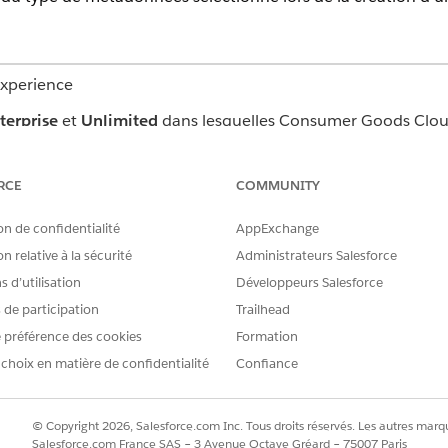
Experience
terprise
et
Unlimited
dans lesquelles Consumer Goods Cloud
AUTORISATIONS UTILISATEUR REQUISES
RCE
COMMUNITY
CGCloud Business Admin
on de confidentialité
AppExchange
OU
n relative à la sécurité
Administrateurs Salesforce
Administrateur CGCloud R
 d’utilisation
Développeurs Salesforce
s de participation
Trailhead
, recherchez et sélectionnez
Modèles de visite
, puis cliquez sur
Nou
antes :
 préférence des cookies
Formation
DESCRIPTION
 choix en matière de confidentialité
Confiance
© Copyright 2026, Salesforce.com Inc. Tous droits réservés. Les autres marqu
Nom d'un modèle de visite
Salesforce.com France SAS – 3 Avenue Octave Gréard – 75007 Paris