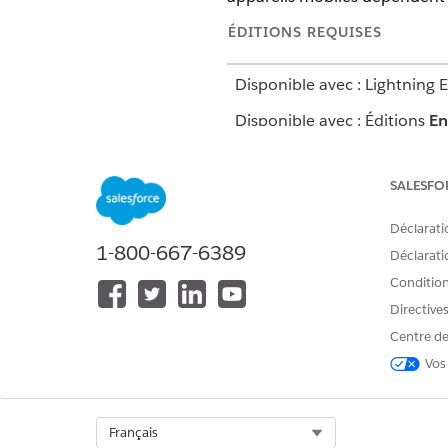
ÉDITIONS REQUISES
Disponible avec : Lightning 
Disponible avec : Éditions
En
SALESFO
Pour créer un modèle de visite :
Déclarati
1-800-667-6389
Déclaratio
Conditions
Directive
Dans le Lanceur d'application
Saisissez les informations suiv
Centre de
CHAMP
Vos
Identification
Nom du modèle de visite
Select Org
Français