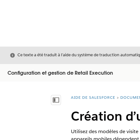
Fermer
Ce texte a été traduit à l’aide du système de traduction automatiq
Configuration et gestion de Retail Execution
AIDE DE SALESFORCE
DOCUME
Vous êtes ici :
Afficher la table des matières
Création d’
Utilisez des modèles de visite p
appareils mobiles dépendent d