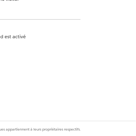
 est activé
etail Business
veau
.
es appartiennent à leurs propriétaires respectifs.
.