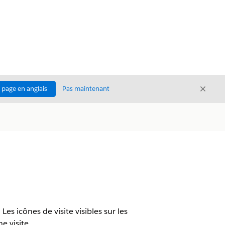
Ferme
a page en anglais
Pas maintenant
Fermer
Les icônes de visite visibles sur les
 visite.