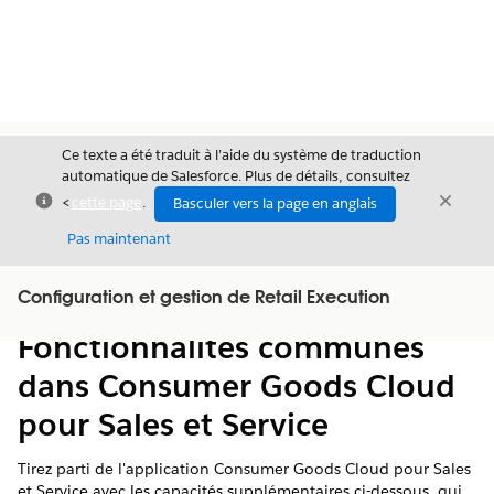
Ce texte a été traduit à l’aide du système de traduction
automatique de Salesforce. Plus de détails, consultez
Fermer
Ferme
<
cette page
.
Basculer vers la page en anglais
Fermer
Pas maintenant
Table des
Configuration et gestion de Retail Execution
Afficher la table des matières
matières
Fonctionnalités communes
dans Consumer Goods Cloud
pour Sales et Service
Tirez parti de l'application Consumer Goods Cloud pour Sales
et Service avec les capacités supplémentaires ci-dessous, qui