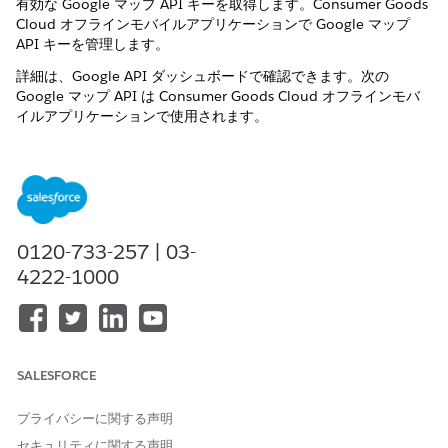
有効な Google マップ API キーを取得します。Consumer Goods
Cloud オフラインモバイルアプリケーションで Google マップ
API キーを管理します。
詳細は、Google API ダッシュボードで確認できます。次の
Google マップ API は Consumer Goods Cloud オフラインモバ
イルアプリケーションで使用されます。
Maps JavaScript API
Directions API
Google API キーの設定
Salesforce のインスタンスを作成するときに、フィールド営
業担当者が Consumer Goods Cloud オフラインモバイルアプ
0120-733-257 | 03-
リケーションから Google マップを使用できるように Google
4222-1000
API キーを設定します。
SALESFORCE
この記事で問題は解決されましたか?
ご意見をお待ちしております。
プライバシーに関する声明
はい
いいえ
セキュリティに関する声明