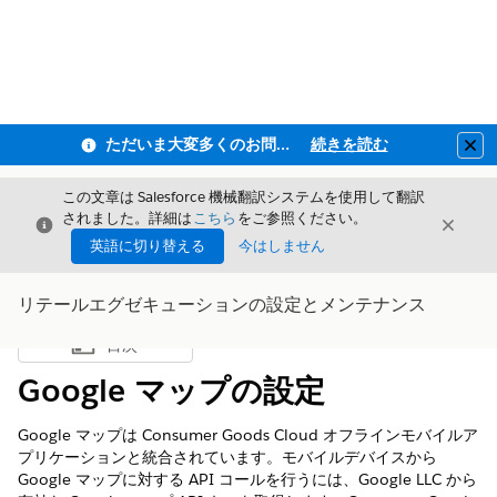
ただいま大変多くのお問い合わせをいただいており、ご連絡までにお時間を頂戴しております
続きを読む
Clo
この文章は Salesforce 機械翻訳システムを使用して翻訳
されました。詳細は
こちら
をご参照ください。
閉じる
閉じ
閉じる
英語に切り替える
今はしません
リテールエグゼキューションの設定とメンテナンス
目次
目次を表示
Google マップの設定
Google マップは Consumer Goods Cloud オフラインモバイルア
プリケーションと統合されています。モバイルデバイスから
Google マップに対する API コールを行うには、Google LLC から