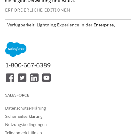
die Regionsverwaltung unterstützt.
ERFORDERLICHE EDITIONEN
Verfügbarkeit: Lightning Experience in der
Enterprise
,
Professional
und
Unlimited
Edition mit aktivierter
Consumer Goods Cloud
Im Folgenden finden Sie die wichtigsten
Einzelhandelsfunktionen, die vom erweiterten Datenmodell
unterstützt werden:
1-800-667-6389
Erweiterte Aktivitätsverwaltung
Umfrage und Shop-Überprüfungen
Erstellung und Verwaltung der Fahrtenliste
SALESFORCE
Inventarverwaltung
Datenschutzerklärung
Benutzerersetzung
Sicherheitserklärung
Vermögenswertverwaltung
Nutzungsbedingungen
Kundensegmentierung
Teilnahmerichtlinien