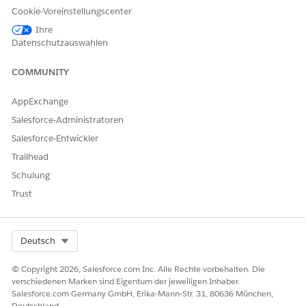
Erweiterte Bestellung (offline und online)
Cookie-Voreinstellungscenter
Perfekte Preisgestaltung
Ihre
Datenschutzauswahlen
Vertriebsordner
COMMUNITY
AppExchange
Salesforce-Administratoren
Alle Funktionen des erweiterten Datenmodells
HINWEIS
Salesforce-Entwickler
wie Besuchsdurchführung, Geschäftsprüfung,
Produktumfrage, Vermögenswertprüfung,
Trailhead
Kundenaufgaben und Auftragsannahme, die auf
Schulung
Vertriebsmitarbeiter und Händler zugeschnitten sind,
Trust
werden nur in der
mobilen Consumer Goods Cloud Offline-
Anwendung
unterstützt. Diese Funktionen werden in der
mobilen Salesforce-Anwendung nicht unterstützt.
Select Org
Deutsch
Alle auf Desktops verfügbaren Funktionen werden auf
© Copyright 2026, Salesforce.com Inc. Alle Rechte vorbehalten. Die
Mobilgeräten nicht unterstützt. Die in Salesforce Platform
verschiedenen Marken sind Eigentum der jeweiligen Inhaber.
verfügbaren Funktionen "Besuchsdurchführung",
Salesforce.com Germany GmbH, Erika-Mann-Str. 31, 80636 München,
"Geschäftsprüfung", "Produktumfrage" und
Deutschland