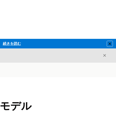
続きを読む
Clo
閉じ
閉じる
ータモデル