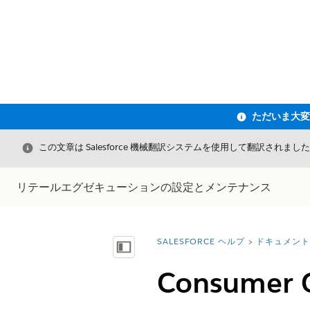
閉じる
この文章は Salesforce 機械翻訳システムを使用して翻訳されまし
リテールエグゼキューションの設定とメンテナンス
SALESFORCE ヘルプ
ドキュメント
詳細情報:
目次を表示
Consumer