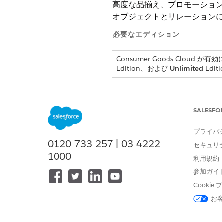
高度な品揃え、プロモーション、日
オブジェクトとリレーション
必要なエディション
Consumer Goods Cloud が
Edition、および
Unlimited
Editi
拡張データモデルでサポート
高度な活動管理
SALESFO
アンケートと店舗監査
プライバ
0120-733-257 | 03-4222-
出張リストの作成と管理
セキュリ
1000
利用規約
在庫管理
参加ガイ
ユーザー代行
Cooki
納入商品管理
お
顧客セグメンテーション