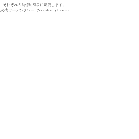
d. それぞれの商標は、それぞれの商標所有者に帰属します。
ーデンタワー（Salesforce Tower）
ど、営業担当とマーチャンダイザーに対応
アプリケーション
でのみサポートされます。
lesforce Platform で使
を目的としていません。フィールドで
照してください。
fect 価格設定、アドホック訪問作成など
顧客や商品を管理して、訪問を計画して実