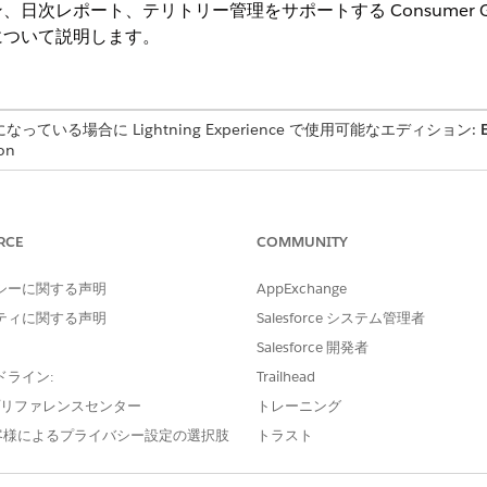
次レポート、テリトリー管理をサポートする Consumer Goo
について説明します。
有効になっている場合に Lightning Experience で使用可能なエディション:
on
される主要な小売ビジネス機能を次に示します。
RCE
COMMUNITY
シーに関する声明
AppExchange
ティに関する声明
Salesforce システム管理者
Salesforce 開発者
ドライン:
Trailhead
e プリファレンスセンター
トレーニング
客様によるプライバシー設定の選択肢
トラスト