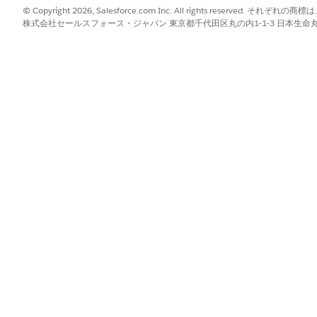
© Copyright 2026, Salesforce.com Inc. All rights reserve
よびオンライン)
株式会社セールスフォース・ジャパン 東京都千代田区丸の内1-1-3 日本生命丸の内ガ
、商品アンケート、納入商品チェック、顧客 ToDo、注文受け付けな
のすべての機能は、
Consumer Goods Cloudオフライン モバイル 
sforce モバイルアプリケーションではサポートされません。
機能がモバイルデバイスでサポートされているわけではありません。Sa
、商品アンケート、納入商品チェックの機能は、現場での実行
mer Goods Cloud オフラインモバイルアプリケーション」
を参
ud データモデルの主要なオブジェクト
フライン訪問中に、テリトリーに基づいてオフライン注文、Penny Per
ます。統一されたマスターデータを使用してマルチ市場区分を実行し、
ることもできます。