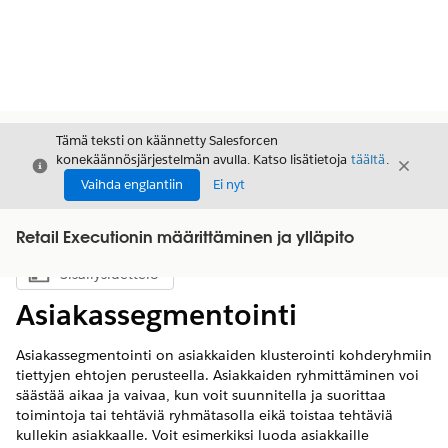
Tämä teksti on käännetty Salesforcen
konekäännösjärjestelmän avulla. Katso lisätietoja
täältä
.
Sulje
Sulje
Sulje
Vaihda englantiin
Ei nyt
Retail Executionin määrittäminen ja ylläpito
Sisällysluettelo
Näytä sisällysluettelo
Asiakassegmentointi
Asiakassegmentointi on asiakkaiden klusterointi kohderyhmiin
tiettyjen ehtojen perusteella. Asiakkaiden ryhmittäminen voi
säästää aikaa ja vaivaa, kun voit suunnitella ja suorittaa
toimintoja tai tehtäviä ryhmätasolla eikä toistaa tehtäviä
kullekin asiakkaalle. Voit esimerkiksi luoda asiakkaille