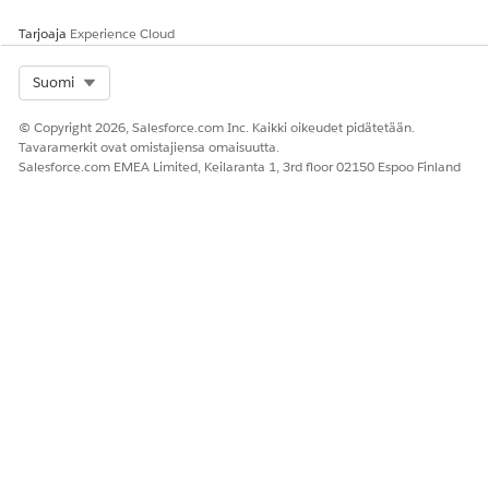
työluetteloita, ja kohdista
toiminnot myyntiedustajille.
Tarjoaja
Experience Cloud
Myyntiedustajat
Luo vierailuja kohdistetuille
Select Org
Suomi
toiminnoille.
Yrityspääkäyttäjä
Luo
© Copyright 2026, Salesforce.com Inc. Kaikki oikeudet pidätetään.
segmentointisääntöjen
Tavaramerkit ovat omistajiensa omaisuutta.
malleja
Salesforce.com EMEA Limited, Keilaranta 1, 3rd floor 02150 Espoo Finland
Luo
segmentointisääntöjä
Segmentointisäännön
määritelmän
määrittäminen
Segmentointisääntömallin luominen
Luo segmentointisääntöjen malleja ja erottele sääntöjä
myyntiorganisaatioiden perusteella. Kun luot mallista
segmentointisäännön, sääntöä sovelletaan
automaattisesti vain mallissa määritettyyn
myyntiorganisaatioon.
Segmentointisäännön määritelmän luominen