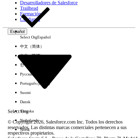
Desarrolladores de Salesforce
Trailhead
Experiencia
Formación
Confianza
Español
Select Org
Español
Borrar todo
Listo
中文（简体）
中文（繁體）
한국어
Русский
Português (Brasil)
Suomi
Dansk
Select Org
Svenska
Nederlands
© Copyright 2026, Salesforce.com Inc. Todos los derechos
reservados. Las distintas marcas comerciales pertenecen a sus
Norsk
respectivos propietarios.
No hay resultados