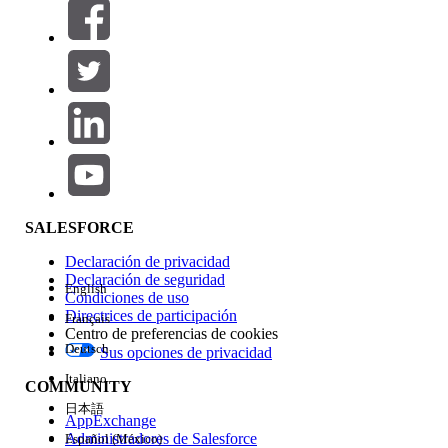
Filtros (0)
SELECCIONAR FILTROS
Agregar
Área de productos
Repercusión de función
SALESFORCE
Declaración de privacidad
Declaración de seguridad
English
Condiciones de uso
Directrices de participación
Français
Centro de preferencias de cookies
Deutsch
Sus opciones de privacidad
Edición
Italiano
COMMUNITY
日本語
AppExchange
Administradores de Salesforce
Español (México)