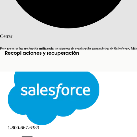
Buscar
Cerrar
Este texto se ha traducido utilizando un sistema de traducción automática de Salesforce. Más
Recopilaciones y recuperación
Cambiar a inglés
Ahora no
información
aquí
.
Cerrar
Cerrar
1-800-667-6389