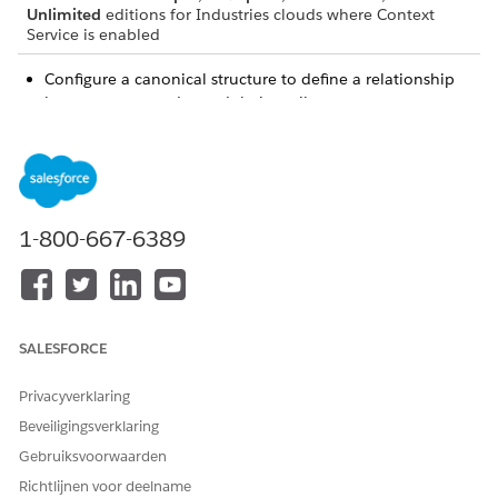
Unlimited
editions for Industries clouds where Context
Service is enabled
Configure a canonical structure to define a relationship
between your nodes and their attributes.
Define tags that enable all the processes in your
application to consume and return data from the context
definition.
Map your nodes and attributes to the correct input data
source so that your context definition is consuming the
1-800-667-6389
right data. Data here represents Salesforce objects or
custom objects and their fields.
SALESFORCE
Privacyverklaring
Beveiligingsverklaring
Gebruiksvoorwaarden
Richtlijnen voor deelname