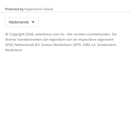
Powered by
Experience Cloud
Select Org
Nederlands
HEEFT DIT ARTIKEL UW PROBLEEM OPGELOST?
© Copyright 2026, salesforce.com inc. Alle rechten voorbehouden. De
Laat ons weten wat we kunnen doen om te verbeteren!
diverse handelsmerken zijn eigendom van de respectieve eigenaren.
SFDC Netherlands BV, Gustav Mahlerlaan 2970, 1081 LA, Amsterdam,
Ja
Nee
Nederland