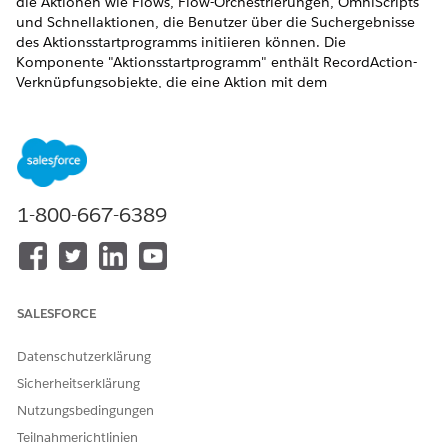
die Aktionen wie Flows, Flow-Orchestrierungen, OmniScripts
und Schnellaktionen, die Benutzer über die Suchergebnisse
des Aktionsstartprogramms initiieren können. Die
Komponente "Aktionsstartprogramm" enthält RecordAction-
Verknüpfungsobjekte, die eine Aktion mit dem
übergeordneten Datensatz verknüpfen.
ERFORDERLICHE EDITIONEN
Verfügbarkeit: Lightning Experience
1-800-667-6389
Verfügbarkeit:
Starter
,
Professional
,
Enterprise
und
Unlimited
Edition mit den
erforderlichen Add-Ons
ERFORDERLICHE BENUTZERBERECHTIGUNGEN
SALESFORCE
Erstellen einer Bereitstellung
Berechtigungssatz "Industry
des Aktionsstartprogramms:
Service Excellence"
Datenschutzerklärung
Erteilen von Benutzerzugriff
Berechtigungssatz für
Sicherheitserklärung
auf OmniScripts:
OmniStudio-Administrator
Nutzungsbedingungen
Richten Sie vor dem Konfigurieren einer Bereitstellung die
Teilnahmerichtlinien