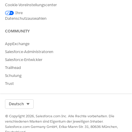
Flows, Flow-Orchestrierungen, OmniScripts und
Cookie-Voreinstellungscenter
Schnellaktionen ein, die in der Komponente angezeigt
werden sollen.
Ihre
Datenschutzauswahlen
COMMUNITY
AppExchange
Sie können keine Headless-Schnellaktionen über
HINWEIS
das Aktionsstartprogramm starten, da kein Modalfenster
Salesforce-Administratoren
geöffnet wird.
Salesforce-Entwickler
Trailhead
Geben Sie unter "Setup" im Feld "Schnellsuche" den Text
Schulung
und wählen Sie dann
Aktionsstartprogramm ein
Trust
Bereitstellungen
aus.
Klicken Sie auf
Neue Bereitstellung
.
Geben Sie einen Namen für Ihre Bereitstellung ein.
Select Org
Deutsch
© Copyright 2026, Salesforce.com Inc. Alle Rechte vorbehalten. Die
verschiedenen Marken sind Eigentum der jeweiligen Inhaber.
Salesforce.com Germany GmbH, Erika-Mann-Str. 31, 80636 München,
Bereitstellungsnamen dürfen keine
Deutschland
HINWEIS