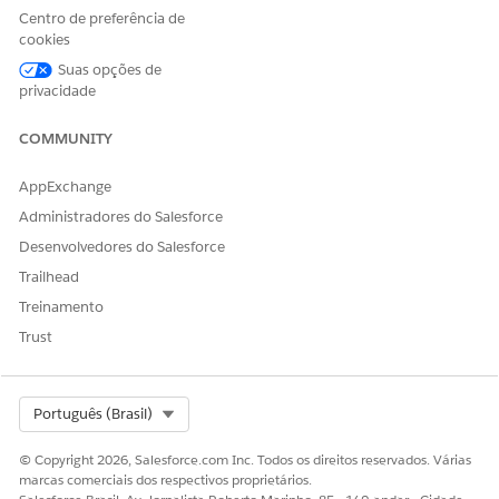
selecione
Telefone
.
Centro de preferência de
cookies
Salve a página.
Clique em
Ativar
.
Suas opções de
Na guia NAVEGAÇÃO MOBIL, clique em
Adicionar página
privacidade
ao aplicativo
para adicionar sua página inicial ao menu
de navegação móvel.
COMMUNITY
Salve suas alterações.
AppExchange
Administradores do Salesforce
Desenvolvedores do Salesforce
Trailhead
Para ativar páginas iniciais móveis como parte da sua
NOTA
Treinamento
navegação móvel, consulte
Modificar o menu de
navegação móvel
.
Trust
Select Org
Português (Brasil)
ESTE ARTIGO RESOLVEU SEU PROBLEMA?
© Copyright 2026, Salesforce.com Inc. Todos os direitos reservados. Várias
Diga-nos para podermos melhorar!
marcas comerciais dos respectivos proprietários.