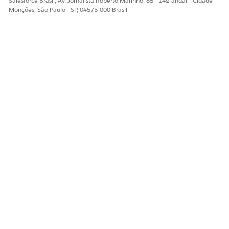
Salesforce Brasil, Av. Jornalista Roberto Marinho, 85 - 14º andar - Cidade
Sim
Não
Monções, São Paulo - SP, 04575-000 Brasil