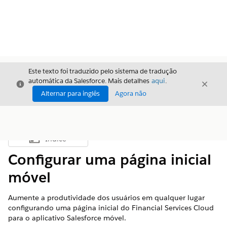
Este texto foi traduzido pelo sistema de tradução
automática da Salesforce. Mais detalhes
aqui
.
Fechar
Fecha
Fechar
Alternar para inglês
Agora não
Índice
Mostrar índice
Configurar uma página inicial
móvel
Aumente a produtividade dos usuários em qualquer lugar
configurando uma página inicial do Financial Services Cloud
para o aplicativo Salesforce móvel.