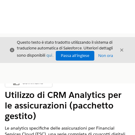
Questo testo è stato tradotto utilizzando il sistema di
traduzione automatica di Salesforce. Ulteriori dettagli
Chiudi
Chiud
Chiudi
sono disponibili
qui
.
Passa all'inglese
Non ora
Sommario
Mostra sommario
Utilizzo di CRM Analytics per
le assicurazioni (pacchetto
gestito)
Le analytics specifiche delle assicurazioni per Financial
Services Cloud (FSC), una serie completa di cruscotti digitali