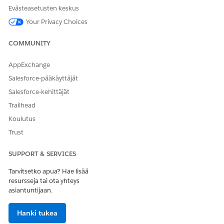
Evästeasetusten keskus
hyväksyntiä.
Seuraa koko apurahaprosessia Salesforcen raportoinnin ja
Your Privacy Choices
mittaristojen avulla.
COMMUNITY
AppExchange
RATKAISIKO TÄMÄ ARTIKKELI ONGELMASI?
Salesforce-pääkäyttäjät
Anna palautetta, jotta voimme kehittyä!
Salesforce-kehittäjät
Kyllä
Ei
Trailhead
Koulutus
Trust
SUPPORT & SERVICES
Tarvitsetko apua? Hae lisää
resursseja tai ota yhteys
asiantuntijaan.
Hanki tukea