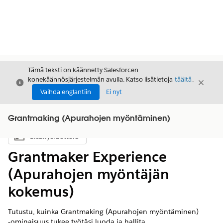
Tämä teksti on käännetty Salesforcen
konekäännösjärjestelmän avulla. Katso lisätietoja
täältä
.
Sulje
Sulje
Sulje
Vaihda englantiin
Ei nyt
Grantmaking (Apurahojen myöntäminen)
Sisällysluettelo
Näytä sisällysluettelo
Grantmaker Experience
(Apurahojen myöntäjän
kokemus)
Tutustu, kuinka Grantmaking (Apurahojen myöntäminen)
‑ominaisuus tukee työtäsi luoda ja hallita