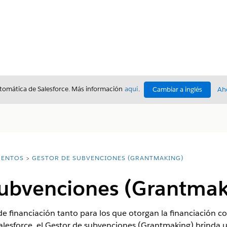
utomática de Salesforce. Más información
aquí
.
Cambiar a inglés
Ah
ENTOS
GESTOR DE SUBVENCIONES (GRANTMAKING)
subvenciones (Grantmak
de financiación tanto para los que otorgan la financiación co
lesforce, el Gestor de subvenciones (Grantmaking) brinda u