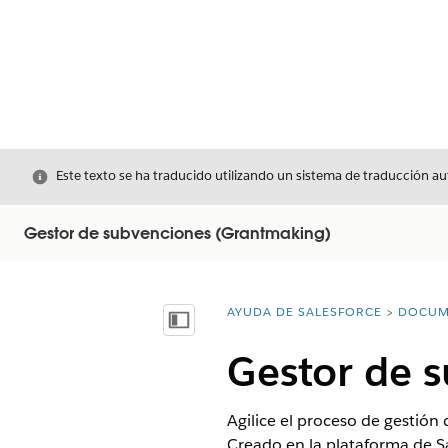
Cerrar
Este texto se ha traducido utilizando un sistema de traducción a
Gestor de subvenciones (Grantmaking)
AYUDA DE SALESFORCE
DOCUM
Usted está aquí:
Mostrar índice de materias
Gestor de 
Agilice el proceso de gestión 
Creado en la plataforma de Sa