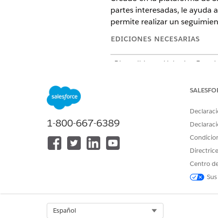
partes interesadas, le ayuda a
permite realizar un seguimien
EDICIONES NECESARIAS
Disponible en: Lightning Experi
Disponible en: Nonprofit Cloud
SALESFO
Introducción al Gestor de s
Amplíe la plataforma Salesfor
Declaraci
subvenciones con Gestor de 
1-800-667-6389
Declaraci
Configuración del Gestor de
Condicio
Active el Gestor de subvencio
Directric
de Gestor de subvenciones (Gr
Centro de
automatización.
Sus
Select Org
Español
¿RESOLVIÓ ESTE ARTÍCULO SU 