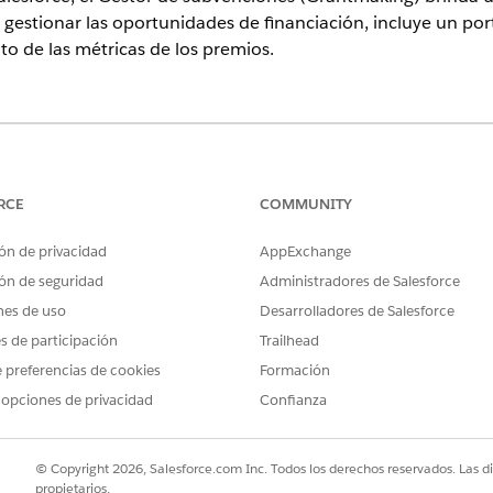
 gestionar las oportunidades de financiación, incluye un porta
to de las métricas de los premios.
ence
 para Grantmaking y Soluciones del Sector Público.
Ver disponibili
RCE
COMMUNITY
ubvenciones (Grantmaking)
ce para implicar a los solicitantes de subvenciones y gestionar el c
ón de privacidad
AppExchange
subvenciones (Grantmaking).
ón de seguridad
Administradores de Salesforce
 subvenciones (Grantmaking)
nes de uso
Desarrolladores de Salesforce
nes (Grantmaking) en su organización de Salesforce, proporcione a s
es de participación
Trailhead
antmaking) y configure características adicionales como su sitio d
 preferencias de cookies
Formación
 opciones de privacidad
Confianza
© Copyright 2026, Salesforce.com Inc. Todos los derechos reservados. Las d
PROBLEMA?
propietarios.