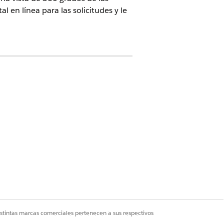
l en línea para las solicitudes y le
dad de edición
.
iclo de vida completo de las
us usuarios acceso a las características
e Experience Cloud, Planes de acción y
istintas marcas comerciales pertenecen a sus respectivos