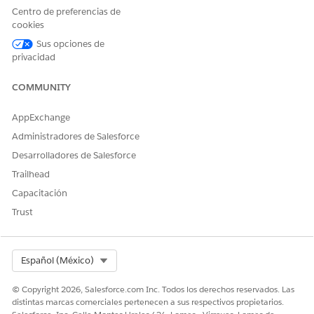
características adicionales como su sitio de Experience
Centro de preferencias de
Cloud, Planes de acción y automatización.
cookies
Sus opciones de
privacidad
COMMUNITY
¿RESOLVIÓ ESTE ARTÍCULO SU PROBLEMA?
¡Háganos saber cómo podemos mejorar!
AppExchange
Sí
No
Administradores de Salesforce
Desarrolladores de Salesforce
Trailhead
Capacitación
Trust
Select Org
Español (México)
© Copyright 2026, Salesforce.com Inc. Todos los derechos reservados. Las
distintas marcas comerciales pertenecen a sus respectivos propietarios.