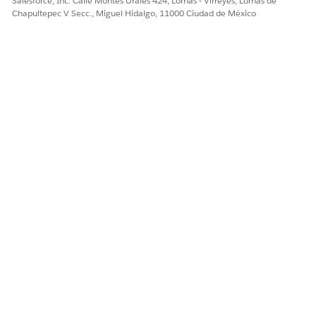
Salesforce, Inc. Calle Montes Urales 424, Lomas - Virreyes, Lomas de
Chapultepec V Secc., Miguel Hidalgo, 11000 Ciudad de México