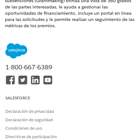
subvenciones (Grantmaking) brinda una vista de 360 grados
de las partes interesadas, le ayuda a gestionar las
oportunidades de financiamiento, incluye un portal en línea
para las solicitudes y le permite realizar un seguimiento de las
métricas de los premios.
EDICIONES NECESARIAS
Disponible en: Lightning Experience
Disponible en: Nonprofit Cloud para soluciones de
1-800-667-6389
Grantmaking y Public Sector.
Ver disponibilidad de edición
.
Introducción al Gestor de subvenciones (Grantmaking)
Amplíe la plataforma Salesforce para implicar a los
solicitantes de subvenciones y gestionar el ciclo de vida
SALESFORCE
completo de las subvenciones con Gestor de
subvenciones.
Declaración de privacidad
Configuración de Gestor de subvenciones (Grantmaking)
Declaración de seguridad
Active Gestor de subvenciones (Grantmaking) en su
Condiciones de uso
organización de Salesforce, proporcione a sus usuarios
acceso a las características del mismo y configure
Directrices de participación