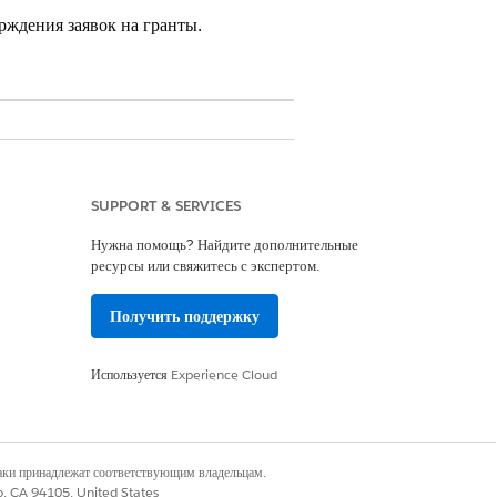
рждения заявок на гранты.
ctor.
Просмотр доступности версии
.
SUPPORT & SERVICES
Нужна помощь? Найдите дополнительные
ствий
ресурсы или свяжитесь с экспертом.
ый список документа»
Получить поддержку
телям для выполнения, проверки и
планы действий, чтобы обеспечить
Используется
Experience Cloud
ствий
и
отслеживании и
наки принадлежат соответствующим владельцам.
co, CA 94105, United States