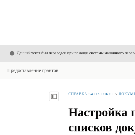
Закрыть
Данный текст был переведен при помощи системы машинного перево
Предоставление грантов
СПРАВКА SALESFORCE
ДОКУМ
Вы находитесь здесь:
Показать содержание
Настройка 
списков док