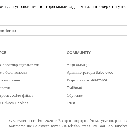
ий для управления повторяемыми задачами для проверки и утве
xperience
кая организация Cloud для предоставления грантов и решений Public Se
RCE
COMMUNITY
НЕОБХОДИМЫЕ ПОЛНОМОЧИЯ ПОЛЬЗОВАТЕЛЯ
йствий и планов действий:
Набор полномочий планов дей
е о конфиденциальности
AppExchange
 о безопасности
Администраторы Salesforce
ого списка документа:
Набор полномочий «Контрольн
спользования
Разработчики Salesforce
вий для определения повторяемых задач, необходимых грантода
частия
Trailhead
ния ими. Добавьте элементы контрольного списка документов в 
троек cookie-файлов
Обучение
обходимых подтверждающих документов. Подробнее в
планах дей
r Privacy Choices
Trust
© salesforce.com, inc., 2026 гг. Все права защищены. Упомянутые товарные з
Salesforce, Inc. Salesforce Tower, 415 Mission Street, 3rd Floor, San Francis