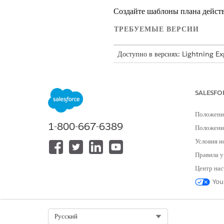
Создайте шаблоны плана действ
ТРЕБУЕМЫЕ ВЕРСИИ
Доступно в версиях: Lightning E
Доступно в версиях: Некоммерчес
SALESFO
Для создания шаблонов планов де
Положени
1-800-667-6389
Положение
Для создания элементов контрольн
Условия и
Создайте шаблоны планов дейст
Правила у
утверждения заявок, и управле
Центр нас
отправку заявителями всех не
You
утверждениях документов
.
Select Org
Русский