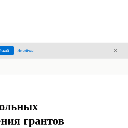
Закры
йский
Не сейчас
Закрыт
рольных
ения грантов