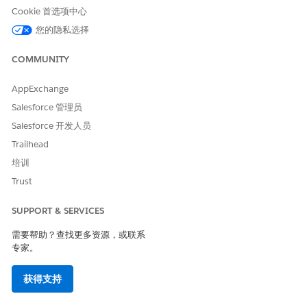
Cookie 首选项中心
要共享申请记录，请启动从共享申请审查流模板创建的流。
您的隐私选择
设置
阶段管理
。
使用“共享申请审查”流模板创建流，并对其进行自定义，以
COMMUNITY
便与您的阶段管理设置一起使用。
通过阅读每个流组件中的描述，了解如何自定义流，以满足
AppExchange
贵组织的需求。
Salesforce 管理员
使用批量分配审核流模板创建流。
要启动批量分配审核流模板的版本，请在个人申请记录页面
Salesforce 开发人员
上
创建快速操作按钮
。
Trailhead
培训
另请参阅：
Trust
表单框架
Flow Builder
SUPPORT & SERVICES
阶段管理
创建并配置 Lightning Experience 记录页面
需要帮助？查找更多资源，或联系
专家。
获得支持
本文章是否解决您的问题？
请与我们共享您的想法，以便我们进行改进！