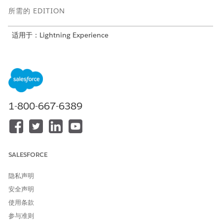
所需的 EDITION
适用于：Lightning Experience
适用于：适用于拨款和公共部门解决方案的 Nonprofit Cloud。
查看版本可用性
。
所需用户权限
创建审查工作区：
拨款经理权限集
1-800-667-6389
管理流：
管理流应用程序权限
设置资助申请审查，以便审查者可以输入他们的反馈和评级。
使用
表单框架
在应用程序审查对象上创建审查工作区。
SALESFORCE
将代表审核者表单的申请阶段定义添加到申请审核。
隐私声明
通过将组件手动添加到记录页面，分配一组审查。
拨款 Experience Cloud 模板包括申请审查记录页面上的表单框
安全声明
架组件。
使用条款
要显示申请详细信息，请添加
表单审核组件
。
参与准则
要显示审阅者要填写的表格，请添加表格部分组件。