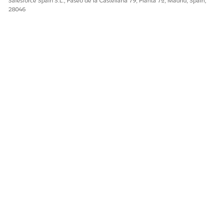
Salesforce Spain S.L., Paseo de la Castellana 79, Planta 7ª, Madrid, Spain,
28046
¡Háganos saber cómo podemos mejorar!
Sí
No