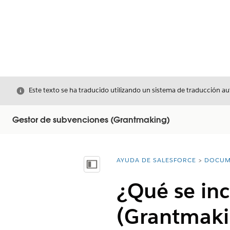
Cerrar
Este texto se ha traducido utilizando un sistema de traducción a
Gestor de subvenciones (Grantmaking)
AYUDA DE SALESFORCE
DOCUM
Usted está aquí:
Mostrar índice de materias
¿Qué se inc
(Grantmaki