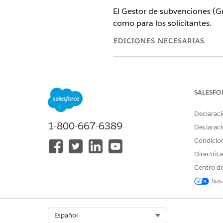
El Gestor de subvenciones (G
como para los solicitantes.
EDICIONES NECESARIAS
Disponible en: Lightning Experi
Disponible en: Nonprofit Cloud
SALESFO
Las organizaciones del Gesto
Declaraci
presupuestos de subvenciones
1-800-667-6389
forma continua. Los solicita
Declaraci
propuesto e informan sobre su
Condicio
Directric
Plataforma de Salesforce
Centro de
Sus
Grantmaking se basa en la pla
las funciones y capacidades 
que pueda servirles mejor. Gr
Select Org
Español
institución y adaptarlo a sus 