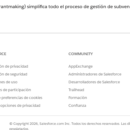
rantmaking) simplifica todo el proceso de gestión de subven
ence
 para Grantmaking y Soluciones del Sector Público.
Ver disponibili
RCE
COMMUNITY
r de subvenciones (Grantmaking) gestionan oportunidades de
ón de privacidad
AppExchange
, revisan solicitudes para subvenciones, otorgan subvenci
ntes de subvenciones encuentran subvenciones para solicitar
ón de seguridad
Administradores de Salesforce
s éxitos tras obtener la subvención.
nes de uso
Desarrolladores de Salesforce
es de participación
Trailhead
 preferencias de cookies
Formación
 opciones de privacidad
Confianza
taforma de Salesforce para trabajar con su licencia existent
de Grantmaking le proporcionan una visión de 360 grados d
antmaking es seguro, flexible y personalizable, lo que le pe
© Copyright 2026, Salesforce.com Inc. Todos los derechos reservados. Las d
necesidades.
propietarios.