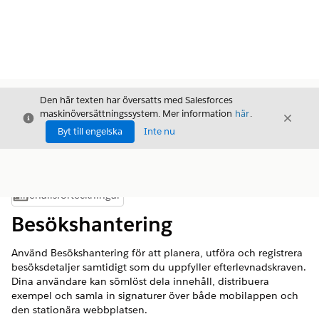
Den här texten har översatts med Salesforces
maskinöversättningssystem. Mer information
här
.
Stäng
Stäng
Stäng
Byt till engelska
Inte nu
Innehållsförteckningar
Visa innehållsförteckning
Besökshantering
Använd Besökshantering för att planera, utföra och registrera
besöksdetaljer samtidigt som du uppfyller efterlevnadskraven.
Dina användare kan sömlöst dela innehåll, distribuera
exempel och samla in signaturer över både mobilappen och
den stationära webbplatsen.